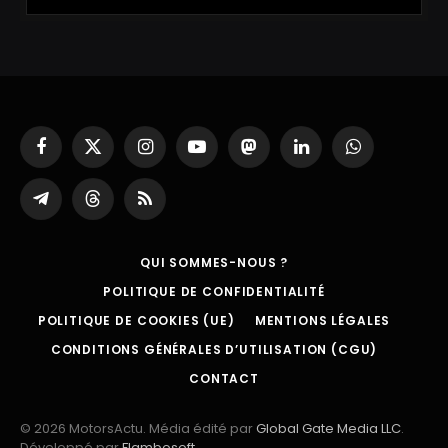
Facebook
X
Instagram
YouTube
Mastodon
LinkedIn
WhatsApp
(Twitter)
Partager
Threads
RSS
sur
Telegram
QUI SOMMES-NOUS ?
POLITIQUE DE CONFIDENTIALITÉ
POLITIQUE DE COOKIES (UE)
MENTIONS LÉGALES
CONDITIONS GÉNÉRALES D’UTILISATION (CGU)
CONTACT
© 2026 MotorsActu. Média édité par
Global Gate Media LLC
.
Développé par
Flambosoft
.