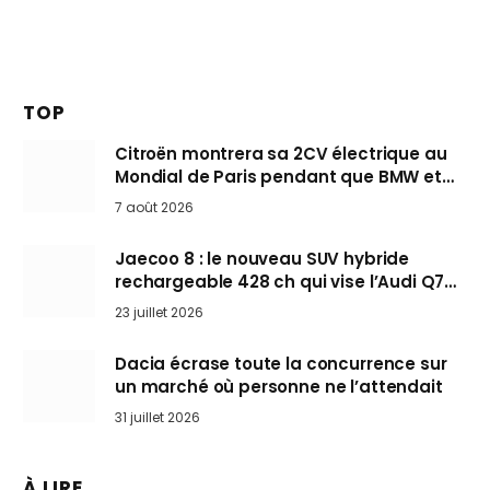
TOP
Citroën montrera sa 2CV électrique au
Mondial de Paris pendant que BMW et
Mini désertent le salon
7 août 2026
Jaecoo 8 : le nouveau SUV hybride
rechargeable 428 ch qui vise l’Audi Q7
arrive en Europe cet automne
23 juillet 2026
Dacia écrase toute la concurrence sur
un marché où personne ne l’attendait
31 juillet 2026
À LIRE