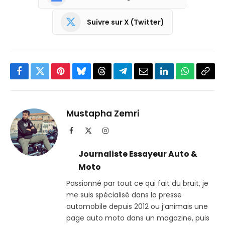
Suivre sur X (Twitter)
Facebook
Twitter
Pinterest
Bluesky
Threads
Partager
Email
LinkedIn
WhatsApp
Copi
sur
le
Telegram
lien
Mustapha Zemri
Facebook
X
Instagram
(Twitter)
Journaliste Essayeur Auto &
Moto
Passionné par tout ce qui fait du bruit, je
me suis spécialisé dans la presse
automobile depuis 2012 ou j’animais une
page auto moto dans un magazine, puis