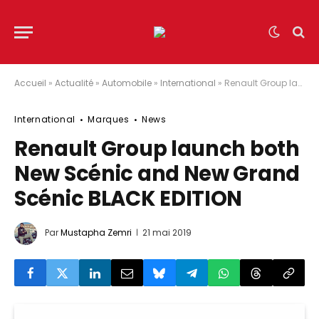
Accueil
»
Actualité
»
Automobile
»
International
»
Renault Group launch both New Scénic and New Grand Scénic BLACK EDITION
International
Marques
News
Renault Group launch both
New Scénic and New Grand
Scénic BLACK EDITION
Par
Mustapha Zemri
21 mai 2019