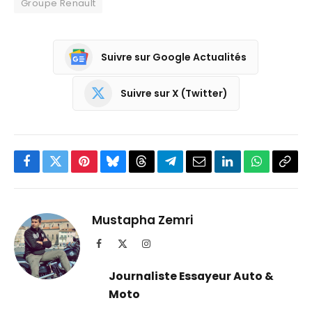
Groupe Renault
Suivre sur Google Actualités
Suivre sur X (Twitter)
Facebook
Twitter
Pinterest
Bluesky
Threads
Partager
Email
LinkedIn
WhatsApp
Copi
sur
le
Telegram
lien
Mustapha Zemri
Facebook
X
Instagram
(Twitter)
Journaliste Essayeur Auto &
Moto