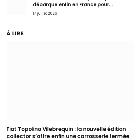
débarque enfin en France pour
bousculer les Nissan Qashqai et Toyota
17 juillet 2026
Yaris Cross
À LIRE
Fiat Topolino Vilebrequin : la nouvelle édition
collector s’offre enfin une carrosserie fermée