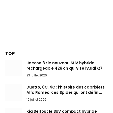
TOP
Jaecoo 8 : le nouveau SUV hybride
rechargeable 428 ch qui vise l’Audi Q7
arrive en Europe cet automne
23 juillet 2026
Duetto, 8C, 4C : l’histoire des cabriolets
Alfa Romeo, ces Spider qui ont défini
l’art de rouler cheveux au vent
19 juillet 2026
Kia Seltos : le SUV compact hybride