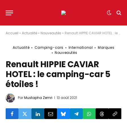
Accueil
»
Actualité
»
Nouveautés
»
Renault HIPPIE CAVIAR HOTEL : le camping-car 5 étoiles !
Actualité
Camping-cars
International
Marques
Nouveautés
Renault HIPPIE CAVIAR
HOTEL : le camping-car 5
étoiles !
Par
Mustapha Zemri
13 août 2021