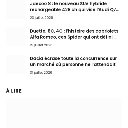
Jaecoo 8 : le nouveau SUV hybride
rechargeable 428 ch qui vise l’Audi Q7
arrive en Europe cet automne
23 juillet 2026
Duetto, 8C, 4C : l’histoire des cabriolets
Alfa Romeo, ces Spider qui ont défini
l’art de rouler cheveux au vent
19 juillet 2026
Dacia écrase toute la concurrence sur
un marché où personne ne l’attendait
31 juillet 2026
À LIRE