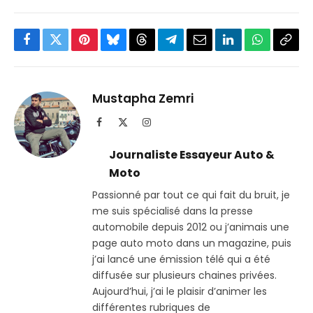
Facebook
Twitter
Pinterest
Bluesky
Threads
Partager
Email
LinkedIn
WhatsApp
Copi
sur
le
Telegram
lien
Mustapha Zemri
Facebook
X
Instagram
(Twitter)
Journaliste Essayeur Auto &
Moto
Passionné par tout ce qui fait du bruit, je
me suis spécialisé dans la presse
automobile depuis 2012 ou j’animais une
page auto moto dans un magazine, puis
j’ai lancé une émission télé qui a été
diffusée sur plusieurs chaines privées.
Aujourd’hui, j’ai le plaisir d’animer les
différentes rubriques de