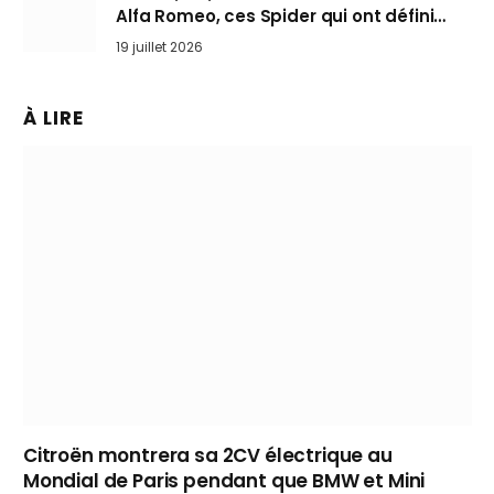
Alfa Romeo, ces Spider qui ont défini
l’art de rouler cheveux au vent
19 juillet 2026
À LIRE
Citroën montrera sa 2CV électrique au
Mondial de Paris pendant que BMW et Mini