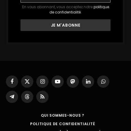
En vous abonnant, vous acceptez notre
politique
de confidentialité
.
Facebook
X
Instagram
YouTube
Mastodon
LinkedIn
WhatsApp
(Twitter)
Partager
Threads
RSS
sur
Telegram
QUI SOMMES-NOUS ?
POLITIQUE DE CONFIDENTIALITÉ