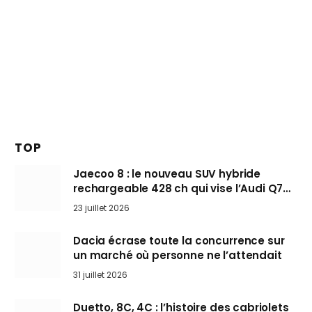
TOP
Jaecoo 8 : le nouveau SUV hybride
rechargeable 428 ch qui vise l’Audi Q7
arrive en Europe cet automne
23 juillet 2026
Dacia écrase toute la concurrence sur
un marché où personne ne l’attendait
31 juillet 2026
Duetto, 8C, 4C : l’histoire des cabriolets