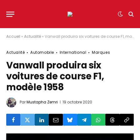
Accueil
»
Actualité
»
Vanwall produira six voitures de course F1, modèle 1958
Actualité
Automobile
International
Marques
Vanwall produira six
voitures de course F1,
modèle 1958
Par
Mustapha Zemri
19 octobre 2020