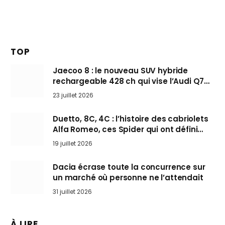
TOP
Jaecoo 8 : le nouveau SUV hybride
rechargeable 428 ch qui vise l’Audi Q7
arrive en Europe cet automne
23 juillet 2026
Duetto, 8C, 4C : l’histoire des cabriolets
Alfa Romeo, ces Spider qui ont défini
l’art de rouler cheveux au vent
19 juillet 2026
Dacia écrase toute la concurrence sur
un marché où personne ne l’attendait
31 juillet 2026
À LIRE