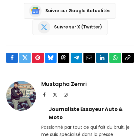
Suivre sur Google Actualités
Suivre sur X (Twitter)
Facebook
Twitter
Pinterest
Bluesky
Threads
Partager
Email
LinkedIn
WhatsApp
Copi
sur
le
Telegram
lien
Mustapha Zemri
Facebook
X
Instagram
(Twitter)
Journaliste Essayeur Auto &
Moto
Passionné par tout ce qui fait du bruit, je
me suis spécialisé dans la presse