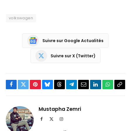
volkswagen
Suivre sur Google Actualités
Suivre sur X (Twitter)
Facebook
Twitter
Pinterest
Bluesky
Threads
Partager
Email
LinkedIn
WhatsApp
Copi
sur
le
Telegram
lien
Mustapha Zemri
Facebook
X
Instagram
(Twitter)