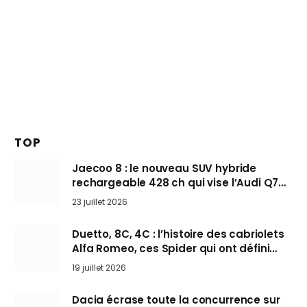
TOP
Jaecoo 8 : le nouveau SUV hybride
rechargeable 428 ch qui vise l’Audi Q7
arrive en Europe cet automne
23 juillet 2026
Duetto, 8C, 4C : l’histoire des cabriolets
Alfa Romeo, ces Spider qui ont défini
l’art de rouler cheveux au vent
19 juillet 2026
Dacia écrase toute la concurrence sur