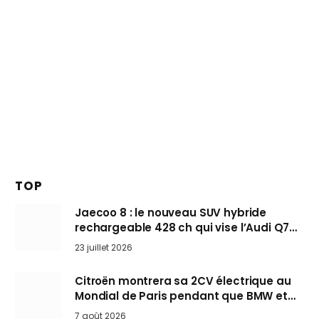
TOP
Jaecoo 8 : le nouveau SUV hybride
rechargeable 428 ch qui vise l’Audi Q7
arrive en Europe cet automne
23 juillet 2026
Citroën montrera sa 2CV électrique au
Mondial de Paris pendant que BMW et
Mini désertent le salon
7 août 2026