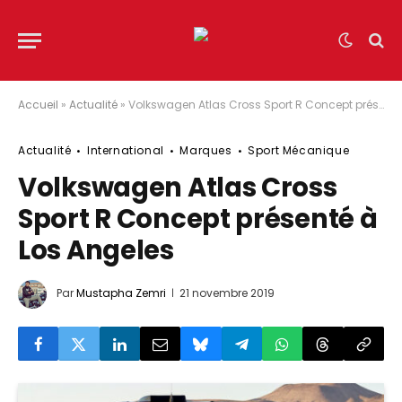
Accueil
»
Actualité
»
Volkswagen Atlas Cross Sport R Concept présenté à Los Angeles
Actualité
International
Marques
Sport Mécanique
Volkswagen Atlas Cross
Sport R Concept présenté à
Los Angeles
Par
Mustapha Zemri
21 novembre 2019