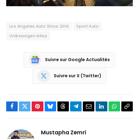
Los Angeles Auto Show 2019
Sport Auto
Volkswagen Atlas
Suivre sur Google Actualités
Suivre sur X (Twitter)
Facebook
Twitter
Pinterest
Bluesky
Threads
Partager
Email
LinkedIn
WhatsApp
Copi
sur
le
Telegram
lien
Mustapha Zemri