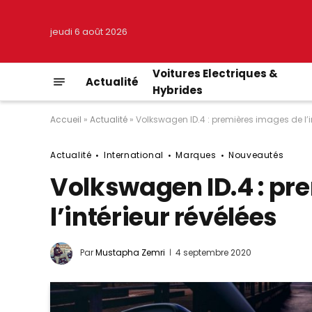
jeudi 6 août 2026
Voitures Electriques &
Actualité
Hybrides
Accueil
»
Actualité
»
Volkswagen ID.4 : premières images de l’in
Actualité
International
Marques
Nouveautés
Volkswagen ID.4 : pr
l’intérieur révélées
Par
Mustapha Zemri
4 septembre 2020