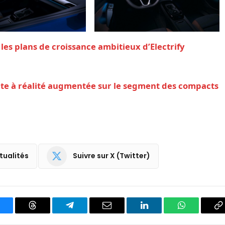
es plans de croissance ambitieux d’Electrify
ute à réalité augmentée sur le segment des compacts
tualités
Suivre sur X (Twitter)
luesky
Threads
Partager
Email
LinkedIn
WhatsApp
C