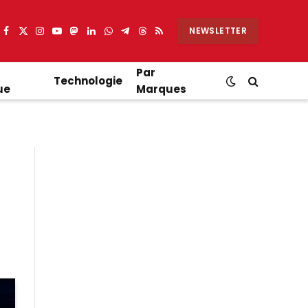
NEWSLETTER
Facebook
X
Instagram
YouTube
Mastodon
LinkedIn
WhatsApp
Partager
Threads
RSS
(Twitter)
sur
Telegram
Par
Technologie
ue
Marques