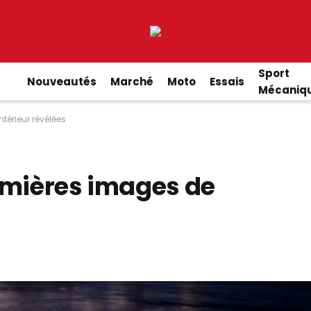
Sport
Nouveautés
Marché
Moto
Essais
Mécaniq
térieur révélées
emières images de