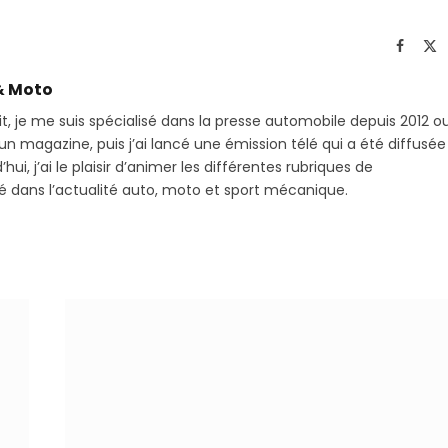
sur
le
Telegram
li
Facebo
X
(T
& Moto
it, je me suis spécialisé dans la presse automobile depuis 2012 o
 magazine, puis j’ai lancé une émission télé qui a été diffusée
hui, j’ai le plaisir d’animer les différentes rubriques de
sé dans l’actualité auto, moto et sport mécanique.