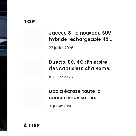
TOP
Jaecoo 8 : le nouveau SUV
hybride rechargeable 428
ch qui vise l’Audi Q7 arrive
23 juillet 2026
en Europe cet automne
Duetto, 8C, 4C : l’histoire
des cabriolets Alfa Romeo,
ces Spider qui ont défini
19 juillet 2026
l’art de rouler cheveux au
vent
Dacia écrase toute la
concurrence sur un
marché où personne ne
31 juillet 2026
l’attendait
À LIRE