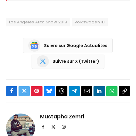
Los Angeles Auto Show 2019
volkswagen ID
Suivre sur Google Actualités
Suivre sur X (Twitter)
Facebook
Twitter
Pinterest
Bluesky
Threads
Partager
Email
LinkedIn
WhatsApp
Copi
sur
le
Telegram
lien
Mustapha Zemri
Facebook
X
Instagram
(Twitter)