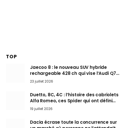
TOP
Jaecoo 8 : le nouveau SUV hybride
rechargeable 428 ch qui vise l’Audi Q7
arrive en Europe cet automne
23 juillet 2026
Duetto, 8C, 4C : l’histoire des cabriolets
Alfa Romeo, ces Spider qui ont défini
l’art de rouler cheveux au vent
19 juillet 2026
Dacia écrase toute la concurrence sur