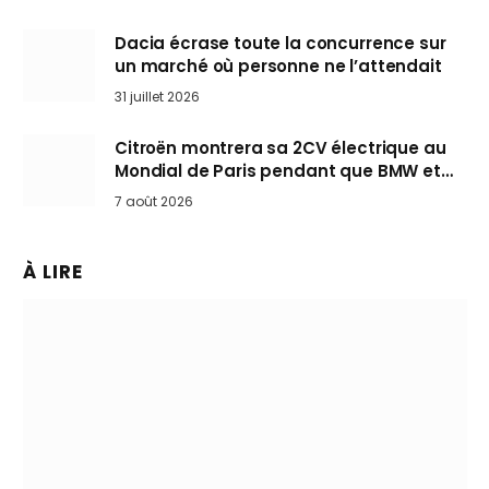
Dacia écrase toute la concurrence sur
un marché où personne ne l’attendait
31 juillet 2026
Citroën montrera sa 2CV électrique au
Mondial de Paris pendant que BMW et
Mini désertent le salon
7 août 2026
À LIRE