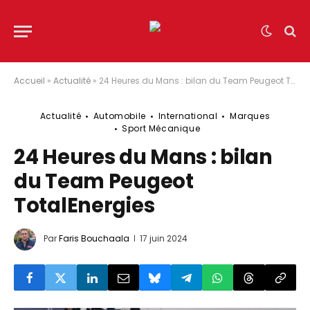
Accueil
»
Actualité
»
24 Heures du Mans : bilan du Team Peugeot TotalEnergies
Actualité
Automobile
International
Marques
Sport Mécanique
24 Heures du Mans : bilan
du Team Peugeot
TotalEnergies
Par
Faris Bouchaala
17 juin 2024