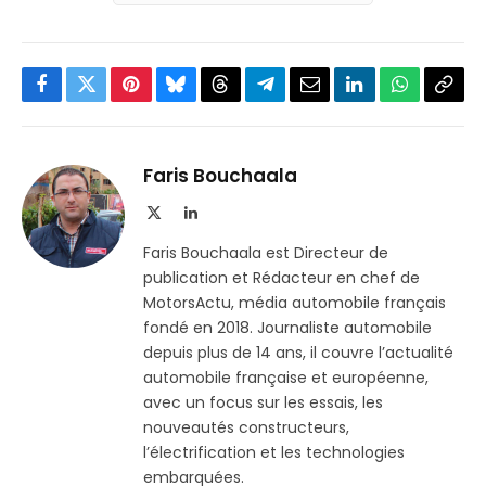
Facebook
Twitter
Pinterest
Bluesky
Threads
Partager
Email
LinkedIn
WhatsApp
Copi
sur
le
Telegram
lien
Faris Bouchaala
X
LinkedIn
(Twitter)
Faris Bouchaala est Directeur de
publication et Rédacteur en chef de
MotorsActu, média automobile français
fondé en 2018. Journaliste automobile
depuis plus de 14 ans, il couvre l’actualité
automobile française et européenne,
avec un focus sur les essais, les
nouveautés constructeurs,
l’électrification et les technologies
embarquées.