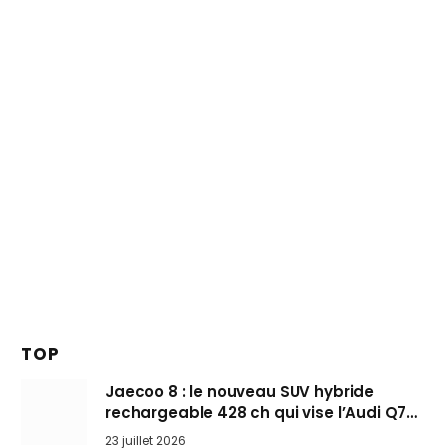
TOP
Jaecoo 8 : le nouveau SUV hybride
rechargeable 428 ch qui vise l’Audi Q7
arrive en Europe cet automne
23 juillet 2026