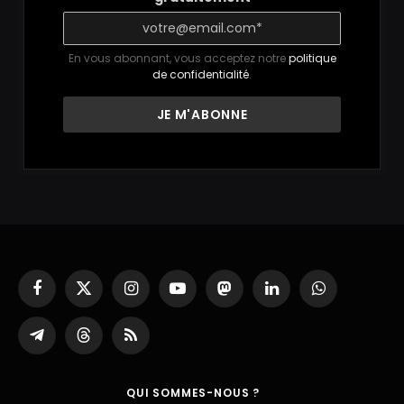
En vous abonnant, vous acceptez notre
politique
de confidentialité
.
Facebook
X
Instagram
YouTube
Mastodon
LinkedIn
WhatsApp
(Twitter)
Partager
Threads
RSS
sur
Telegram
QUI SOMMES-NOUS ?