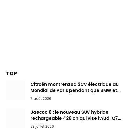
TOP
Citroën montrera sa 2CV électrique au
Mondial de Paris pendant que BMW et
Mini désertent le salon
7 août 2026
Jaecoo 8 : le nouveau SUV hybride
rechargeable 428 ch qui vise l’Audi Q7
arrive en Europe cet automne
23 juillet 2026