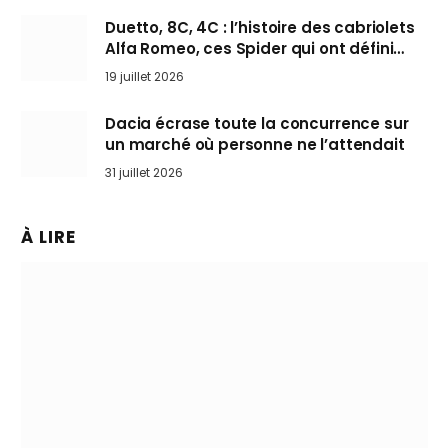
Duetto, 8C, 4C : l’histoire des cabriolets
Alfa Romeo, ces Spider qui ont défini
l’art de rouler cheveux au vent
19 juillet 2026
Dacia écrase toute la concurrence sur
un marché où personne ne l’attendait
31 juillet 2026
À LIRE