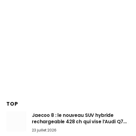
TOP
Jaecoo 8 : le nouveau SUV hybride
rechargeable 428 ch qui vise l’Audi Q7
arrive en Europe cet automne
23 juillet 2026