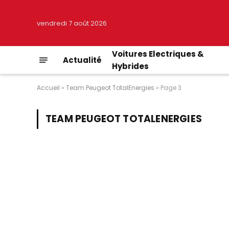
vendredi 7 août 2026
Voitures Electriques &
Actualité
Hybrides
Accueil
»
Team Peugeot TotalEnergies
»
Page 3
TEAM PEUGEOT TOTALENERGIES