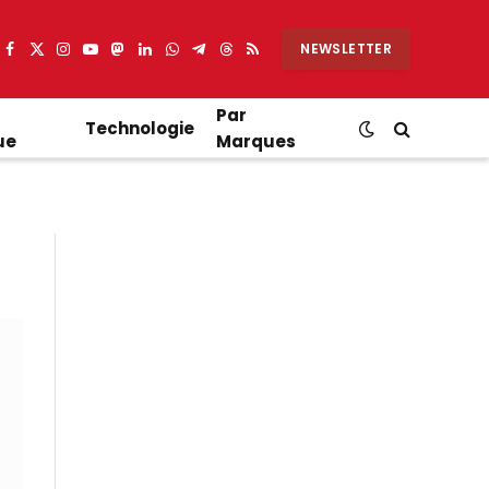
NEWSLETTER
Facebook
X
Instagram
YouTube
Mastodon
LinkedIn
WhatsApp
Partager
Threads
RSS
(Twitter)
sur
Telegram
Par
Technologie
ue
Marques