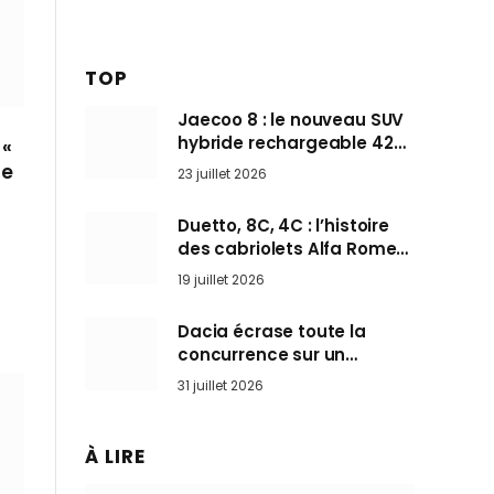
TOP
Jaecoo 8 : le nouveau SUV
hybride rechargeable 428
 «
ch qui vise l’Audi Q7 arrive
de
23 juillet 2026
en Europe cet automne
Duetto, 8C, 4C : l’histoire
des cabriolets Alfa Romeo,
ces Spider qui ont défini
19 juillet 2026
l’art de rouler cheveux au
vent
Dacia écrase toute la
concurrence sur un
marché où personne ne
31 juillet 2026
l’attendait
À LIRE