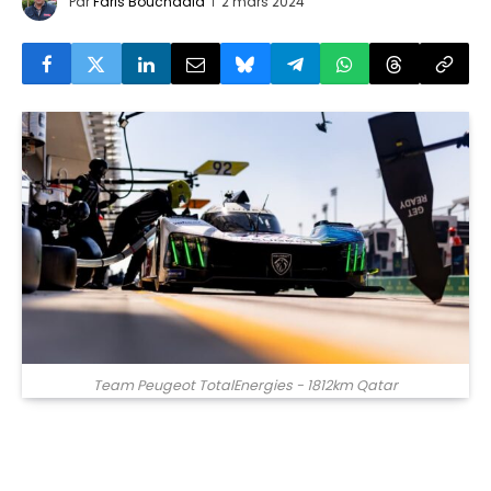
Par
Faris Bouchaala
2 mars 2024
Team Peugeot TotalEnergies - 1812km Qatar