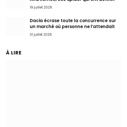
l’art de rouler cheveux au vent
19 juillet 2026
Dacia écrase toute la concurrence sur
un marché où personne ne l’attendait
31 juillet 2026
À LIRE