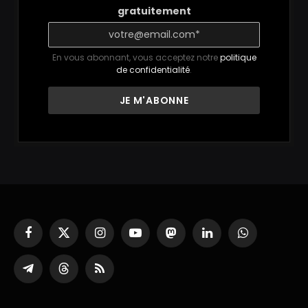
gratuitement
En vous abonnant, vous acceptez notre
politique
de confidentialité
.
Facebook
X
Instagram
YouTube
Mastodon
LinkedIn
WhatsApp
(Twitter)
Partager
Threads
RSS
sur
Telegram