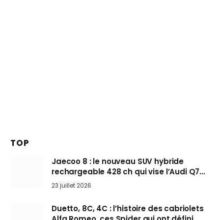
TOP
Jaecoo 8 : le nouveau SUV hybride
rechargeable 428 ch qui vise l’Audi Q7
arrive en Europe cet automne
23 juillet 2026
Duetto, 8C, 4C : l’histoire des cabriolets
Alfa Romeo, ces Spider qui ont défini