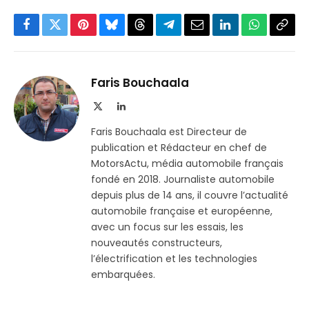
Facebook
Twitter
Pinterest
Bluesky
Threads
Partager
Email
LinkedIn
WhatsApp
Copi
sur
le
Telegram
lien
Faris Bouchaala
X
LinkedIn
(Twitter)
Faris Bouchaala est Directeur de
publication et Rédacteur en chef de
MotorsActu, média automobile français
fondé en 2018. Journaliste automobile
depuis plus de 14 ans, il couvre l’actualité
automobile française et européenne,
avec un focus sur les essais, les
nouveautés constructeurs,
l’électrification et les technologies
embarquées.