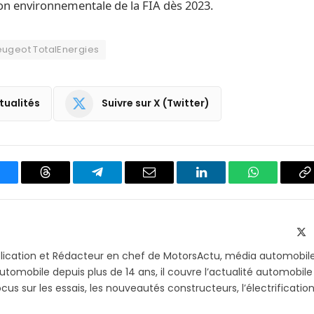
ion environnementale de la FIA dès 2023.
ugeot TotalEnergies
tualités
Suivre sur X (Twitter)
luesky
Threads
Partager
Email
LinkedIn
WhatsApp
C
sur
le
Telegram
li
X
(T
blication et Rédacteur en chef de MotorsActu, média automobil
utomobile depuis plus de 14 ans, il couvre l’actualité automobile
s sur les essais, les nouveautés constructeurs, l’électrification