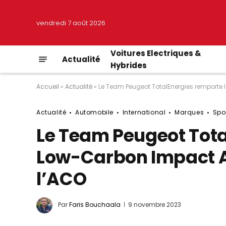
vendredi 7 août 2026
Voitures Electriques &
Actualité
Hybrides
Accueil
»
Actualité
»
Le Team Peugeot TotalEnergies remporte 
Actualité
Automobile
International
Marques
Spo
Le Team Peugeot Tota
Low-Carbon Impact A
l’ACO
Par
Faris Bouchaala
9 novembre 2023