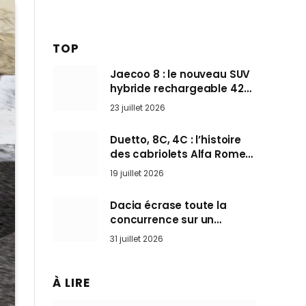
TOP
Jaecoo 8 : le nouveau SUV
hybride rechargeable 428
ch qui vise l’Audi Q7 arrive
23 juillet 2026
en Europe cet automne
Duetto, 8C, 4C : l’histoire
des cabriolets Alfa Romeo,
ces Spider qui ont défini
19 juillet 2026
l’art de rouler cheveux au
vent
Dacia écrase toute la
concurrence sur un
marché où personne ne
31 juillet 2026
l’attendait
À LIRE