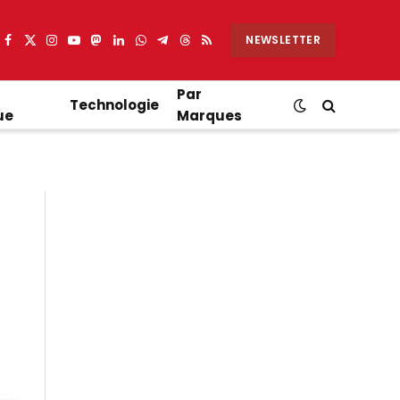
NEWSLETTER
Facebook
X
Instagram
YouTube
Mastodon
LinkedIn
WhatsApp
Partager
Threads
RSS
(Twitter)
sur
Telegram
Par
Technologie
ue
Marques