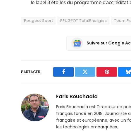
le label 3 étoiles du programme d’accréditat
Peugeot Sport
PEUGEOT TotalEnergies
Team Pe
Suivre sur Google Ac
PARTAGER.
Facebook
Twitter
Pinterest
B
Faris Bouchaala
Faris Bouchaala est Directeur de pu
français fondé en 2018. Journaliste a
française et européenne, avec un focu
les technologies embarquées.