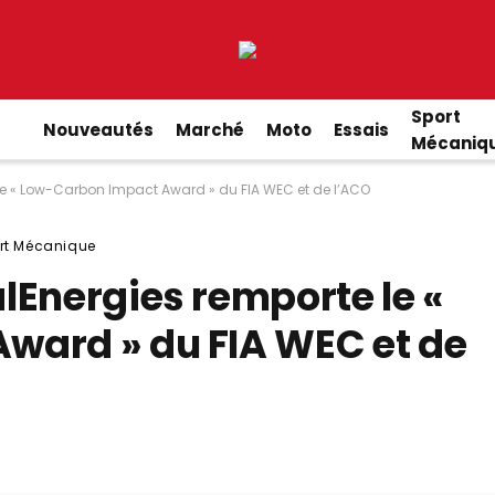
Sport
Nouveautés
Marché
Moto
Essais
Mécaniq
le « Low-Carbon Impact Award » du FIA WEC et de l’ACO
rt Mécanique
lEnergies remporte le «
ward » du FIA WEC et de