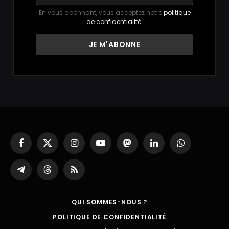
En vous abonnant, vous acceptez notre
politique
de confidentialité
.
Facebook
X
Instagram
YouTube
Mastodon
LinkedIn
WhatsApp
(Twitter)
Partager
Threads
RSS
sur
Telegram
QUI SOMMES-NOUS ?
POLITIQUE DE CONFIDENTIALITÉ