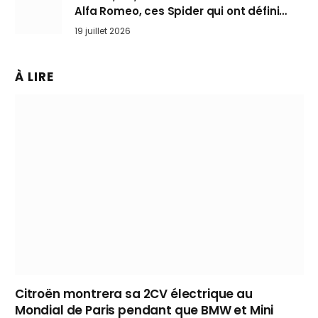
Alfa Romeo, ces Spider qui ont défini
l’art de rouler cheveux au vent
19 juillet 2026
À LIRE
Citroën montrera sa 2CV électrique au
Mondial de Paris pendant que BMW et Mini