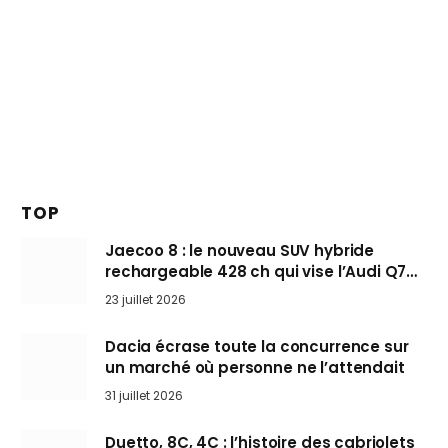
TOP
Jaecoo 8 : le nouveau SUV hybride
rechargeable 428 ch qui vise l’Audi Q7
arrive en Europe cet automne
23 juillet 2026
Dacia écrase toute la concurrence sur
un marché où personne ne l’attendait
31 juillet 2026
Duetto, 8C, 4C : l’histoire des cabriolets