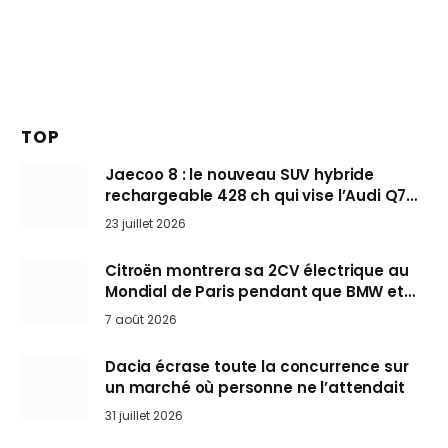
TOP
Jaecoo 8 : le nouveau SUV hybride
rechargeable 428 ch qui vise l’Audi Q7
arrive en Europe cet automne
23 juillet 2026
Citroën montrera sa 2CV électrique au
Mondial de Paris pendant que BMW et
Mini désertent le salon
7 août 2026
Dacia écrase toute la concurrence sur
un marché où personne ne l’attendait
31 juillet 2026