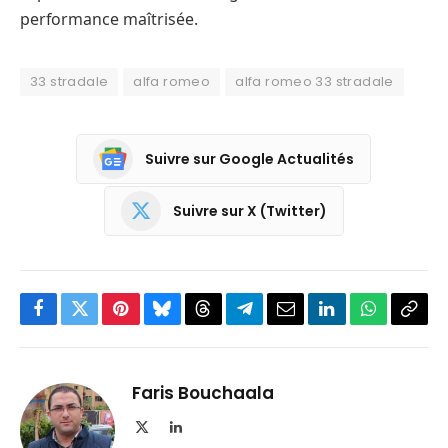
performance maîtrisée.
33 stradale
alfa romeo
alfa romeo 33 stradale
Suivre sur Google Actualités
Suivre sur X (Twitter)
Facebook
Twitter
Pinterest
Bluesky
Threads
Partager
Email
LinkedIn
WhatsApp
Copi
sur
le
Telegram
lien
Faris Bouchaala
X
LinkedIn
(Twitter)