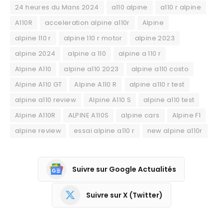
24 heures du Mans 2024
a110 alpine
a110 r alpine
A110R
acceleration alpine a110r
Alpine
alpine 110 r
alpine 110 r motor
alpine 2023
alpine 2024
alpine a 110
alpine a 110 r
Alpine A110
alpine a110 2023
alpine a110 costo
Alpine A110 GT
Alpine A110 R
alpine a110 r test
alpine a110 review
Alpine A110 S
alpine a110 test
Alpine A110R
ALPINE A110S
alpine cars
Alpine F1
alpine review
essai alpine a110 r
new alpine a110r
Suivre sur Google Actualités
Suivre sur X (Twitter)