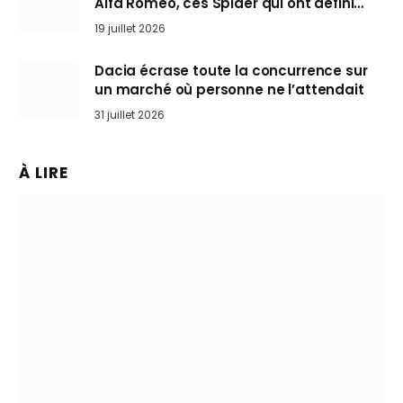
Alfa Romeo, ces Spider qui ont défini
l’art de rouler cheveux au vent
19 juillet 2026
Dacia écrase toute la concurrence sur
un marché où personne ne l’attendait
31 juillet 2026
À LIRE