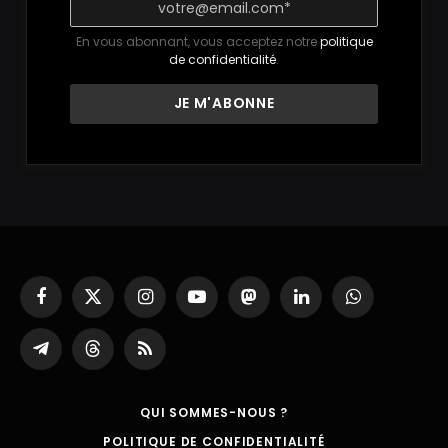
En vous abonnant, vous acceptez notre
politique
de confidentialité
.
Facebook
X
Instagram
YouTube
Mastodon
LinkedIn
WhatsApp
(Twitter)
Partager
Threads
RSS
sur
Telegram
QUI SOMMES-NOUS ?
POLITIQUE DE CONFIDENTIALITÉ