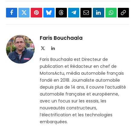
Facebook
Twitter
Pinterest
Bluesky
Threads
Partager
Email
LinkedIn
WhatsApp
Copi
sur
le
Telegram
lien
Faris Bouchaala
X
LinkedIn
(Twitter)
Faris Bouchaala est Directeur de
publication et Rédacteur en chef de
MotorsActu, média automobile français
fondé en 2018. Journaliste automobile
depuis plus de 14 ans, il couvre l’actualité
automobile française et européenne,
avec un focus sur les essais, les
nouveautés constructeurs,
l’électrification et les technologies
embarquées.