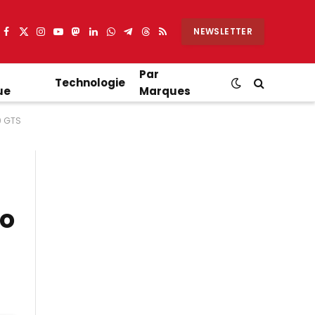
NEWSLETTER
Facebook
X
Instagram
YouTube
Mastodon
LinkedIn
WhatsApp
Partager
Threads
RSS
(Twitter)
sur
Telegram
Par
Technologie
ue
Marques
0 GTS
to