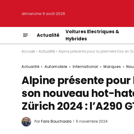
dimanche 9 août 2026
Voitures Electriques &
Actualité
Hybrides
Accueil
»
Actualité
»
Alpine présente pour la première fois en 
Actualité
Automobile
International
Marques
Nou
Alpine présente pour 
son nouveau hot-hatc
Zürich 2024 : l’A290 
Par
Faris Bouchaala
5 novembre 2024