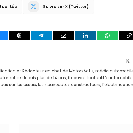
tualités
Suivre sur X (Twitter)
luesky
Threads
Partager
Email
LinkedIn
WhatsApp
C
sur
le
Telegram
li
X
(T
blication et Rédacteur en chef de MotorsActu, média automobil
utomobile depuis plus de 14 ans, il couvre l’actualité automobile
s sur les essais, les nouveautés constructeurs, l’électrification