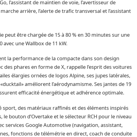
o, l’assistant de maintien de voie, l’avertisseur de
arche arrière, l’alerte de trafic transversal et l’assistant
ie peut être chargée de 15 à 80 % en 30 minutes sur une
20 avec une Wallbox de 11 kW.
ent la performance de la compacte dans son design
c des phares en forme de X, rappelle l’esprit des voitures
iles élargies ornées de logos Alpine, ses jupes latérales,
 «ducktail» améliorent l’aérodynamisme. Ses jantes de 19
surent efficacité énergétique et adhérence optimale.
té sport, des matériaux raffinés et des éléments inspirés
, le bouton d’Overtake et le sélecteur RCH pour le niveau
ec services Google Automotive (navigation, assistant,
ones, fonctions de télémétrie en direct, coach de conduite