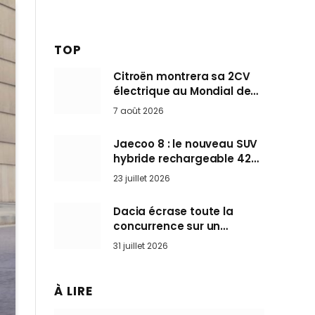
TOP
Citroën montrera sa 2CV
électrique au Mondial de
Paris pendant que BMW et
7 août 2026
Mini désertent le salon
Jaecoo 8 : le nouveau SUV
hybride rechargeable 428
ch qui vise l’Audi Q7 arrive
23 juillet 2026
en Europe cet automne
Dacia écrase toute la
concurrence sur un
marché où personne ne
31 juillet 2026
l’attendait
À LIRE