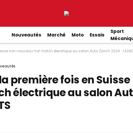
Sport
Nouveautés
Marché
Moto
Essais
Mécaniq
Suisse son nouveau hot-hatch électrique au salon Auto Zürich 2024 : l’A29
veautés
la première fois en Suisse
h électrique au salon Au
GTS