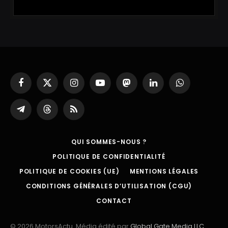
Facebook
X
Instagram
YouTube
Mastodon
LinkedIn
WhatsApp
(Twitter)
Partager
Threads
RSS
sur
Telegram
QUI SOMMES-NOUS ?
POLITIQUE DE CONFIDENTIALITÉ
POLITIQUE DE COOKIES (UE)
MENTIONS LÉGALES
CONDITIONS GÉNÉRALES D’UTILISATION (CGU)
CONTACT
© 2026 MotorsActu. Média édité par
Global Gate Media LLC
.