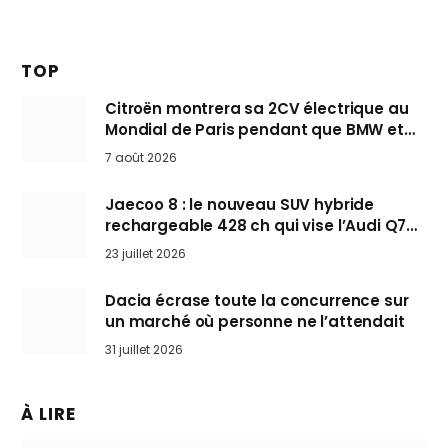
TOP
Citroën montrera sa 2CV électrique au
Mondial de Paris pendant que BMW et
Mini désertent le salon
7 août 2026
Jaecoo 8 : le nouveau SUV hybride
rechargeable 428 ch qui vise l’Audi Q7
arrive en Europe cet automne
23 juillet 2026
Dacia écrase toute la concurrence sur
un marché où personne ne l’attendait
31 juillet 2026
À LIRE