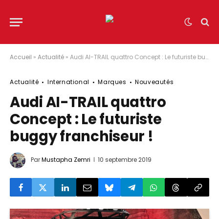
Accueil
»
Actualité
»
Audi AI-TRAIL quattro Concept : Le futuriste buggy franchiseur !
Actualité
International
Marques
Nouveautés
Audi AI-TRAIL quattro
Concept : Le futuriste
buggy franchiseur !
Par
Mustapha Zemri
10 septembre 2019