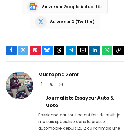
Suivre sur Google Actualités
Suivre sur X (Twitter)
Facebook
Twitter
Pinterest
Bluesky
Threads
Partager
Email
LinkedIn
WhatsApp
Copi
sur
le
Telegram
lien
Mustapha Zemri
Facebook
X
Instagram
(Twitter)
Journaliste Essayeur Auto &
Moto
Passionné par tout ce qui fait du bruit, je
me suis spécialisé dans la presse
automobile depuis 2012 ou j’animais une