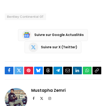
Bentley Continental GT
Suivre sur Google Actualités
Suivre sur X (Twitter)
Facebook
Twitter
Pinterest
Bluesky
Threads
Partager
Email
LinkedIn
WhatsApp
Copi
sur
le
Telegram
lien
Mustapha Zemri
Facebook
X
Instagram
(Twitter)