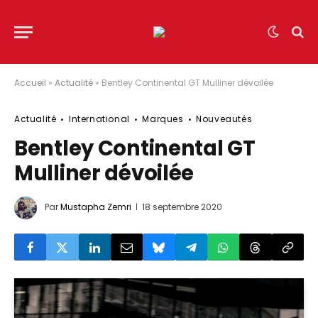
Accueil
»
Actualité
»
Bentley Continental GT Mulliner dévoilée
Actualité
International
Marques
Nouveautés
Bentley Continental GT
Mulliner dévoilée
Par
Mustapha Zemri
18 septembre 2020