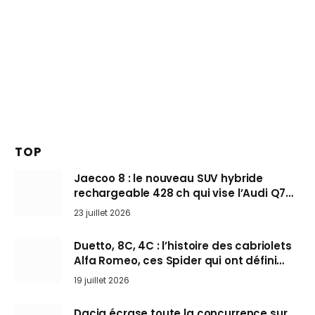
TOP
Jaecoo 8 : le nouveau SUV hybride
rechargeable 428 ch qui vise l’Audi Q7
arrive en Europe cet automne
23 juillet 2026
Duetto, 8C, 4C : l’histoire des cabriolets
Alfa Romeo, ces Spider qui ont défini
l’art de rouler cheveux au vent
19 juillet 2026
Dacia écrase toute la concurrence sur