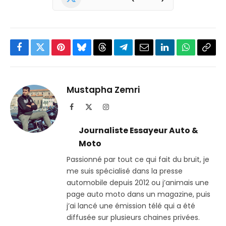
Facebook
Twitter
Pinterest
Bluesky
Threads
Partager
Email
LinkedIn
WhatsApp
Copi
sur
le
Telegram
lien
Mustapha Zemri
Facebook
X
Instagram
(Twitter)
Journaliste Essayeur Auto &
Moto
Passionné par tout ce qui fait du bruit, je
me suis spécialisé dans la presse
automobile depuis 2012 ou j’animais une
page auto moto dans un magazine, puis
j’ai lancé une émission télé qui a été
diffusée sur plusieurs chaines privées.