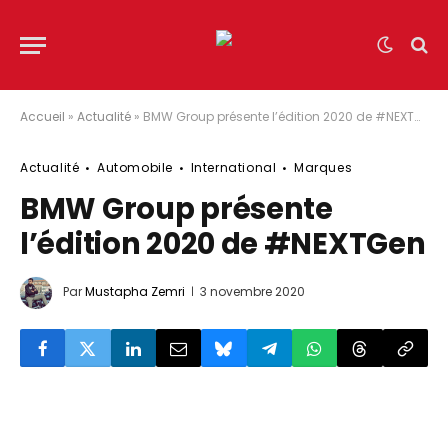
Accueil
»
Actualité
»
BMW Group présente l’édition 2020 de #NEXTGen
Actualité
Automobile
International
Marques
BMW Group présente
l’édition 2020 de #NEXTGen
Par
Mustapha Zemri
3 novembre 2020