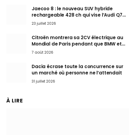
Jaecoo 8 : le nouveau SUV hybride
rechargeable 428 ch qui vise l’Audi Q7
arrive en Europe cet automne
23 juillet 2026
Citroën montrera sa 2CV électrique au
Mondial de Paris pendant que BMW et
Mini désertent le salon
7 août 2026
Dacia écrase toute la concurrence sur
un marché où personne ne l’attendait
31 juillet 2026
À LIRE