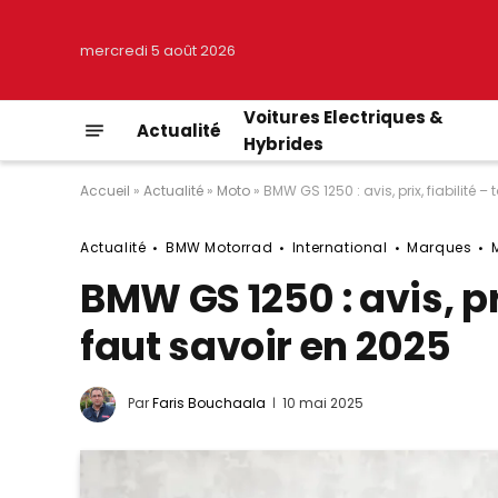
mercredi 5 août 2026
Voitures Electriques &
Actualité
Hybrides
Accueil
»
Actualité
»
Moto
»
BMW GS 1250 : avis, prix, fiabilité –
Actualité
BMW Motorrad
International
Marques
BMW GS 1250 : avis, pri
faut savoir en 2025
Par
Faris Bouchaala
10 mai 2025