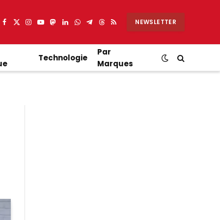
NEWSLETTER
Facebook
X
Instagram
YouTube
Mastodon
LinkedIn
WhatsApp
Partager
Threads
RSS
(Twitter)
sur
Telegram
Par
Technologie
ue
Marques