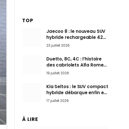
TOP
Jaecoo 8 : le nouveau SUV
hybride rechargeable 428
ch qui vise l’Audi Q7 arrive
23 juillet 2026
en Europe cet automne
Duetto, 8C, 4C : l’histoire
des cabriolets Alfa Romeo,
ces Spider qui ont défini
19 juillet 2026
l’art de rouler cheveux au
vent
Kia Seltos : le SUV compact
hybride débarque enfin en
France pour bousculer les
17 juillet 2026
Nissan Qashqai et Toyota
Yaris Cross
À LIRE