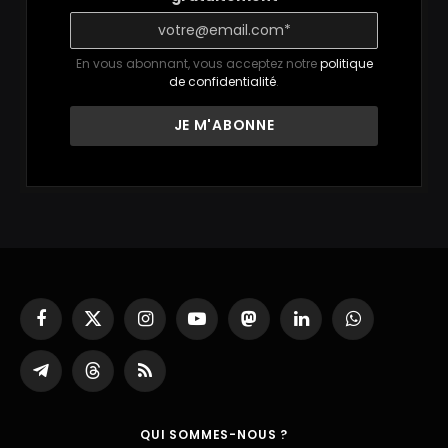
En vous abonnant, vous acceptez notre
politique
de confidentialité
.
Facebook
X
Instagram
YouTube
Mastodon
LinkedIn
WhatsApp
(Twitter)
Partager
Threads
RSS
sur
Telegram
QUI SOMMES-NOUS ?