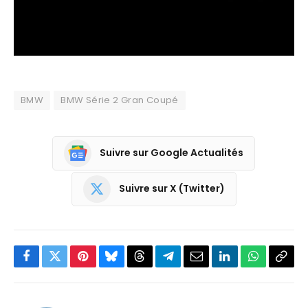
BMW
BMW Série 2 Gran Coupé
Suivre sur Google Actualités
Suivre sur X (Twitter)
Facebook
Twitter
Pinterest
Bluesky
Threads
Partager
Email
LinkedIn
WhatsApp
Copi
sur
le