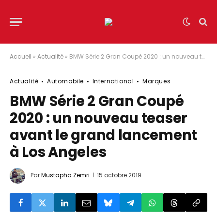
Accueil
»
Actualité
»
BMW Série 2 Gran Coupé 2020 : un nouveau teaser avant le grand lancement à Los Angeles
Actualité
Automobile
International
Marques
BMW Série 2 Gran Coupé
2020 : un nouveau teaser
avant le grand lancement
à Los Angeles
Par
Mustapha Zemri
15 octobre 2019