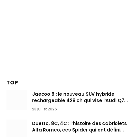
TOP
Jaecoo 8 : le nouveau SUV hybride
rechargeable 428 ch qui vise l’Audi Q7
arrive en Europe cet automne
23 juillet 2026
Duetto, 8C, 4C : l’histoire des cabriolets
Alfa Romeo, ces Spider qui ont défini
l’art de rouler cheveux au vent