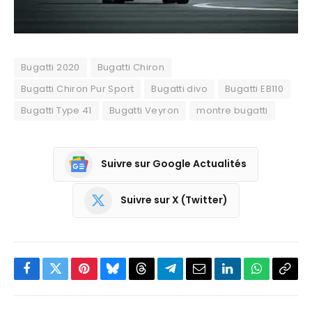
Bugatti 2020
Bugatti Chiron
Bugatti Chiron Pur Sport
Bugatti divo
Bugatti EB110
Bugatti Type 41
Bugatti Veyron
montre bugatti
Suivre sur Google Actualités
Suivre sur X (Twitter)
Facebook
Twitter
Pinterest
Bluesky
Threads
Partager
Email
LinkedIn
WhatsApp
Copi
sur
le