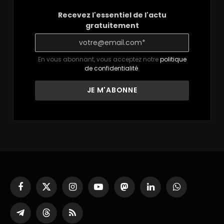
Recevez l'essentiel de l'actu
gratuitement
En vous abonnant, vous acceptez notre
politique
de confidentialité
.
Facebook
X
Instagram
YouTube
Mastodon
LinkedIn
WhatsApp
(Twitter)
Partager
Threads
RSS