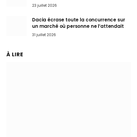
arrive en Europe cet automne
23 juillet 2026
Dacia écrase toute la concurrence sur
un marché où personne ne l’attendait
31 juillet 2026
À LIRE