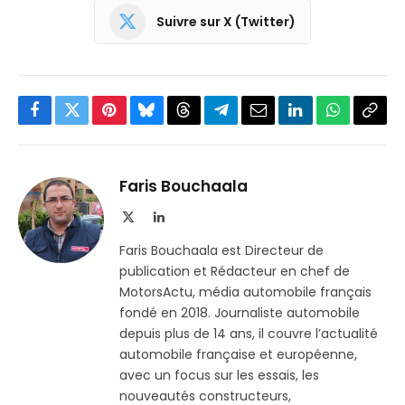
Suivre sur X (Twitter)
Facebook
Twitter
Pinterest
Bluesky
Threads
Partager
Email
LinkedIn
WhatsApp
Copi
sur
le
Telegram
lien
Faris Bouchaala
X
LinkedIn
(Twitter)
Faris Bouchaala est Directeur de
publication et Rédacteur en chef de
MotorsActu, média automobile français
fondé en 2018. Journaliste automobile
depuis plus de 14 ans, il couvre l’actualité
automobile française et européenne,
avec un focus sur les essais, les
nouveautés constructeurs,