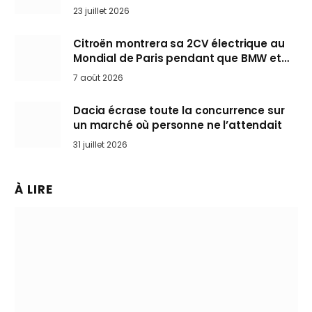
arrive en Europe cet automne
23 juillet 2026
Citroën montrera sa 2CV électrique au
Mondial de Paris pendant que BMW et
Mini désertent le salon
7 août 2026
Dacia écrase toute la concurrence sur
un marché où personne ne l’attendait
31 juillet 2026
À LIRE