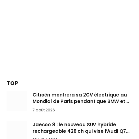
TOP
Citroën montrera sa 2CV électrique au
Mondial de Paris pendant que BMW et
Mini désertent le salon
7 août 2026
Jaecoo 8 : le nouveau SUV hybride
rechargeable 428 ch qui vise l’Audi Q7
arrive en Europe cet automne