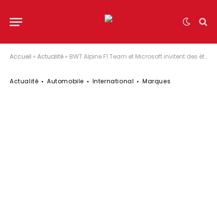
Accueil
»
Actualité
»
BWT Alpine F1 Team et Microsoft invitent des étudiantes de Melbourne à participer à Race Into STEM lors du Grand Prix d’Australie
Actualité
Automobile
International
Marques