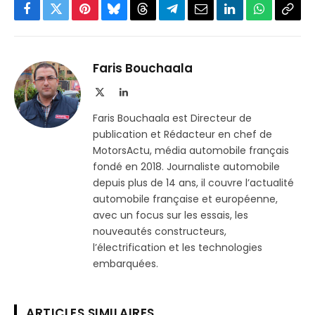
Facebook
Twitter
Pinterest
Bluesky
Threads
Partager
Email
LinkedIn
WhatsApp
Copi
sur
le
Telegram
lien
Faris Bouchaala
X
LinkedIn
(Twitter)
Faris Bouchaala est Directeur de
publication et Rédacteur en chef de
MotorsActu, média automobile français
fondé en 2018. Journaliste automobile
depuis plus de 14 ans, il couvre l’actualité
automobile française et européenne,
avec un focus sur les essais, les
nouveautés constructeurs,
l’électrification et les technologies
embarquées.
ARTICLES SIMILAIRES