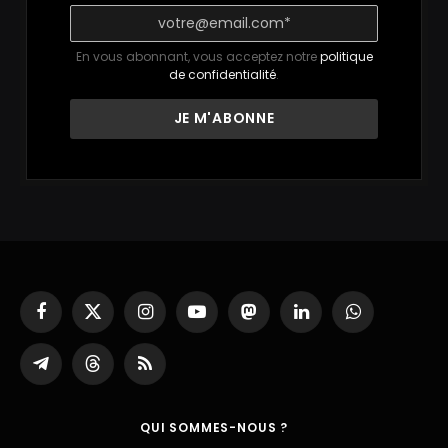
En vous abonnant, vous acceptez notre
politique
de confidentialité
.
Facebook
X
Instagram
YouTube
Mastodon
LinkedIn
WhatsApp
(Twitter)
Partager
Threads
RSS
sur
Telegram
QUI SOMMES-NOUS ?