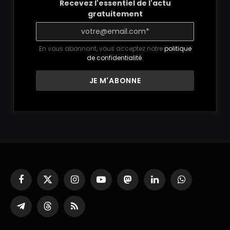
Recevez l'essentiel de l'actu
gratuitement
En vous abonnant, vous acceptez notre
politique
de confidentialité
.
Facebook
X
Instagram
YouTube
Mastodon
LinkedIn
WhatsApp
(Twitter)
Partager
Threads
RSS
sur