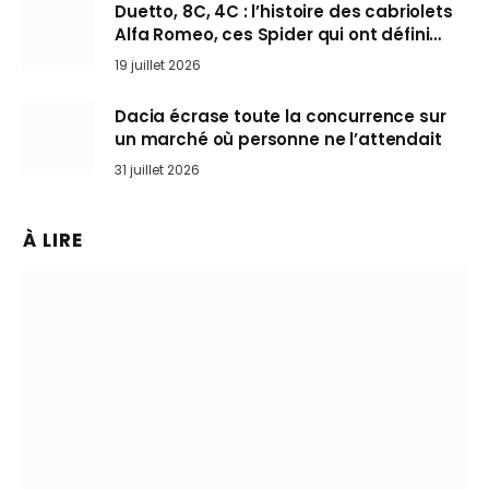
Duetto, 8C, 4C : l’histoire des cabriolets
Alfa Romeo, ces Spider qui ont défini
l’art de rouler cheveux au vent
19 juillet 2026
Dacia écrase toute la concurrence sur
un marché où personne ne l’attendait
31 juillet 2026
À LIRE