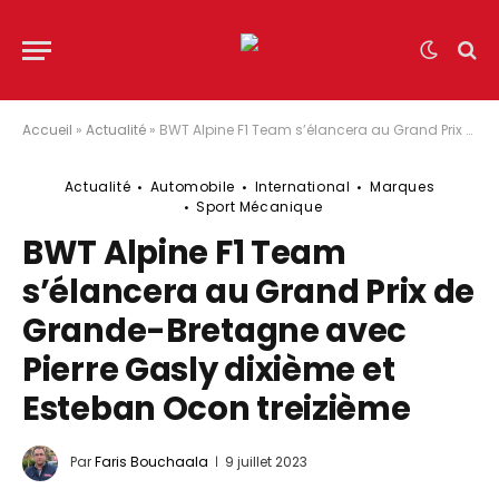
Accueil
»
Actualité
»
BWT Alpine F1 Team s’élancera au Grand Prix de Grande-Bretagne avec Pierre Gasly dixième et Esteban Ocon treizième
Actualité
Automobile
International
Marques
Sport Mécanique
BWT Alpine F1 Team
s’élancera au Grand Prix de
Grande-Bretagne avec
Pierre Gasly dixième et
Esteban Ocon treizième
Par
Faris Bouchaala
9 juillet 2023