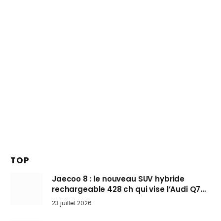
TOP
Jaecoo 8 : le nouveau SUV hybride
rechargeable 428 ch qui vise l’Audi Q7
arrive en Europe cet automne
23 juillet 2026