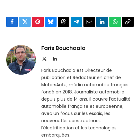
Facebook
Twitter
Pinterest
Bluesky
Threads
Partager
Email
LinkedIn
WhatsApp
Copi
sur
le
Telegram
lien
Faris Bouchaala
X
LinkedIn
(Twitter)
Faris Bouchaala est Directeur de
publication et Rédacteur en chef de
MotorsActu, média automobile français
fondé en 2018. Journaliste automobile
depuis plus de 14 ans, il couvre l’actualité
automobile française et européenne,
avec un focus sur les essais, les
nouveautés constructeurs,
l’électrification et les technologies
embarquées.