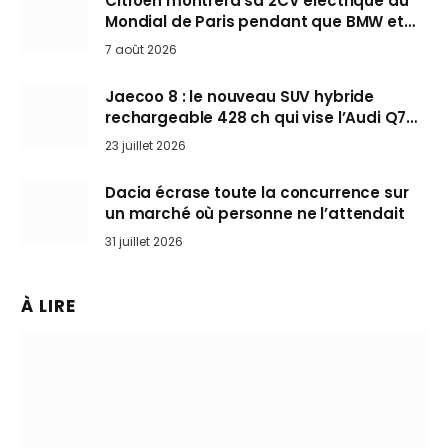
Citroën montrera sa 2CV électrique au
Mondial de Paris pendant que BMW et
Mini désertent le salon
7 août 2026
Jaecoo 8 : le nouveau SUV hybride
rechargeable 428 ch qui vise l’Audi Q7
arrive en Europe cet automne
23 juillet 2026
Dacia écrase toute la concurrence sur
un marché où personne ne l’attendait
31 juillet 2026
À LIRE