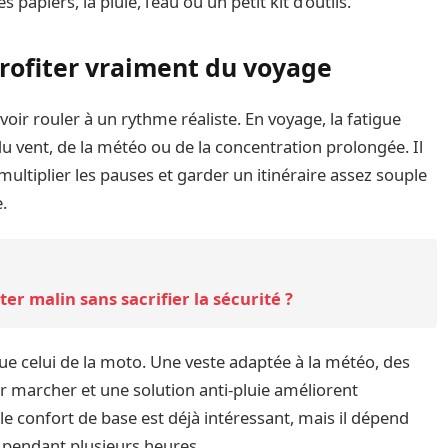
papiers, la pluie, l’eau ou un petit kit d’outils.
 profiter vraiment du voyage
oir rouler à un rythme réaliste. En voyage, la fatigue
du vent, de la météo ou de la concentration prolongée. Il
ultiplier les pauses et garder un itinéraire assez souple
.
r malin sans sacrifier la sécurité ?
e celui de la moto. Une veste adaptée à la météo, des
r marcher et une solution anti-pluie améliorent
le confort de base est déjà intéressant, mais il dépend
 pendant plusieurs heures.