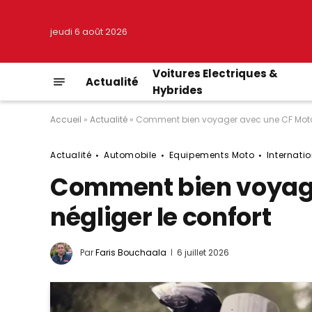
jeudi 6 août 2026
Voitures Electriques &
Actualité
Hybrides
Accueil
»
Actualité
»
Comment bien voyager avec une CF Moto 
Actualité
Automobile
Equipements Moto
Internati
Comment bien voyage
négliger le confort
Par
Faris Bouchaala
6 juillet 2026
© DR/pixabay