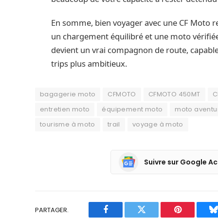
En somme, bien voyager avec une CF Moto re
un chargement équilibré et une moto vérifiée
devient un vrai compagnon de route, capable d
trips plus ambitieux.
bagagerie moto
CFMOTO
CFMOTO 450MT
C
entretien moto
équipement moto
moto aventu
tourisme à moto
trail
voyage à moto
Suivre sur Google Ac
PARTAGER.
Facebook
Twitter
Pinterest
B