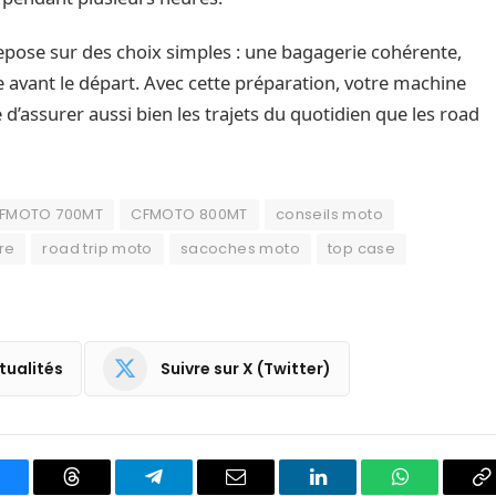
pose sur des choix simples : une bagagerie cohérente,
 avant le départ. Avec cette préparation, votre machine
’assurer aussi bien les trajets du quotidien que les road
FMOTO 700MT
CFMOTO 800MT
conseils moto
re
road trip moto
sacoches moto
top case
tualités
Suivre sur X (Twitter)
luesky
Threads
Partager
Email
LinkedIn
WhatsApp
C