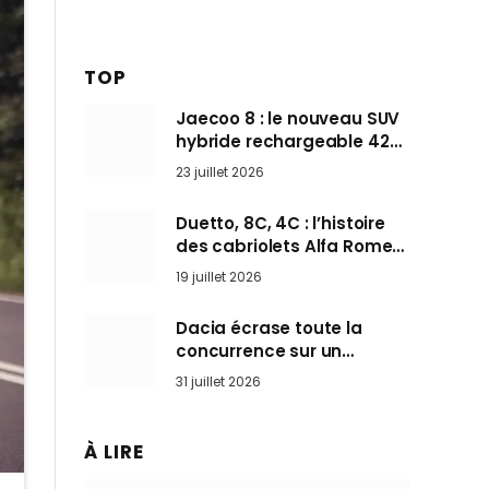
TOP
Jaecoo 8 : le nouveau SUV
hybride rechargeable 428
ch qui vise l’Audi Q7 arrive
23 juillet 2026
en Europe cet automne
Duetto, 8C, 4C : l’histoire
des cabriolets Alfa Romeo,
ces Spider qui ont défini
19 juillet 2026
l’art de rouler cheveux au
vent
Dacia écrase toute la
concurrence sur un
marché où personne ne
31 juillet 2026
l’attendait
À LIRE