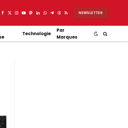
NEWSLETTER
Facebook
X
Instagram
YouTube
Mastodon
LinkedIn
WhatsApp
Partager
Threads
RSS
(Twitter)
sur
Telegram
Par
Technologie
ue
Marques