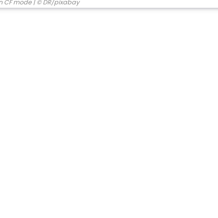
n CF mode
| © DR/pixabay