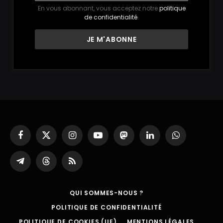
En vous abonnant, vous acceptez notre
politique
de confidentialité
.
Facebook
X
Instagram
YouTube
Mastodon
LinkedIn
WhatsApp
(Twitter)
Partager
Threads
RSS
sur
Telegram
QUI SOMMES-NOUS ?
POLITIQUE DE CONFIDENTIALITÉ
POLITIQUE DE COOKIES (UE)
MENTIONS LÉGALES