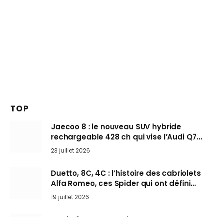
TOP
Jaecoo 8 : le nouveau SUV hybride
rechargeable 428 ch qui vise l’Audi Q7
arrive en Europe cet automne
23 juillet 2026
Duetto, 8C, 4C : l’histoire des cabriolets
Alfa Romeo, ces Spider qui ont défini
l’art de rouler cheveux au vent
19 juillet 2026