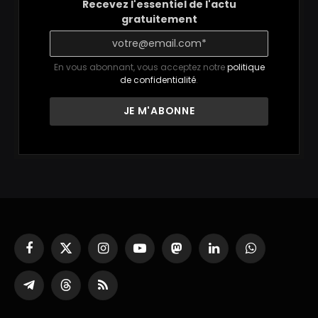
Recevez l'essentiel de l'actu
gratuitement
En vous abonnant, vous acceptez notre
politique
de confidentialité
.
Facebook
X
Instagram
YouTube
Mastodon
LinkedIn
WhatsApp
(Twitter)
Partager
Threads
RSS
sur
Telegram