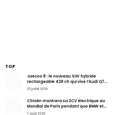
TOP
Jaecoo 8 : le nouveau SUV hybride
rechargeable 428 ch qui vise l’Audi Q7
arrive en Europe cet automne
23 juillet 2026
Citroën montrera sa 2CV électrique au
Mondial de Paris pendant que BMW et
Mini désertent le salon
7 août 2026