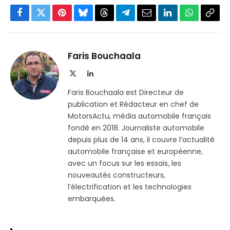
Facebook
Twitter
Pinterest
Bluesky
Threads
Partager
Email
LinkedIn
WhatsApp
Copi
sur
le
Telegram
lien
Faris Bouchaala
X
LinkedIn
(Twitter)
Faris Bouchaala est Directeur de
publication et Rédacteur en chef de
MotorsActu, média automobile français
fondé en 2018. Journaliste automobile
depuis plus de 14 ans, il couvre l’actualité
automobile française et européenne,
avec un focus sur les essais, les
nouveautés constructeurs,
l’électrification et les technologies
embarquées.