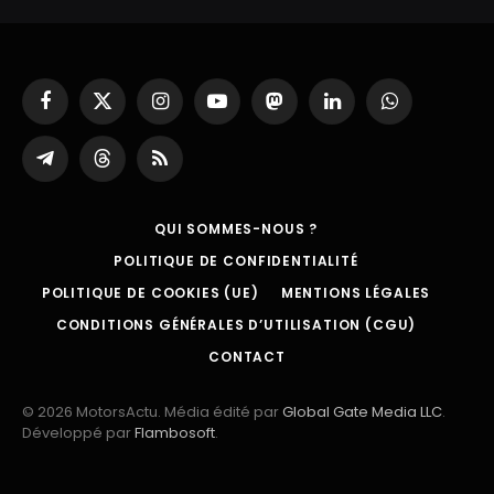
Facebook
X
Instagram
YouTube
Mastodon
LinkedIn
WhatsApp
(Twitter)
Partager
Threads
RSS
sur
Telegram
QUI SOMMES-NOUS ?
POLITIQUE DE CONFIDENTIALITÉ
POLITIQUE DE COOKIES (UE)
MENTIONS LÉGALES
CONDITIONS GÉNÉRALES D’UTILISATION (CGU)
CONTACT
© 2026 MotorsActu. Média édité par
Global Gate Media LLC
.
Développé par
Flambosoft
.