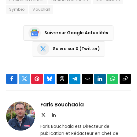
Symbio
Vauxhall
Suivre sur Google Actualités
Suivre sur X (Twitter)
Facebook
Twitter
Pinterest
Bluesky
Threads
Partager
Email
LinkedIn
WhatsApp
Copi
sur
le
Telegram
lien
Faris Bouchaala
X
LinkedIn
(Twitter)
Faris Bouchaala est Directeur de
publication et Rédacteur en chef de