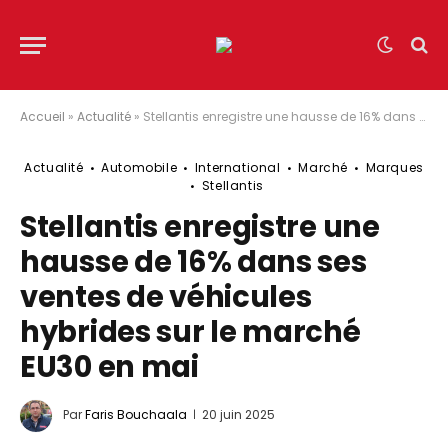
Accueil
»
Actualité
»
Stellantis enregistre une hausse de 16% dans ses ventes de véhicules hybrides sur le marché EU30 en mai
Actualité
Automobile
International
Marché
Marques
Stellantis
Stellantis enregistre une
hausse de 16% dans ses
ventes de véhicules
hybrides sur le marché
EU30 en mai
Par
Faris Bouchaala
20 juin 2025