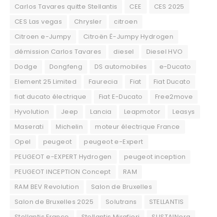
Carlos Tavares quitte Stellantis
CEE
CES 2025
CES Las vegas
Chrysler
citroen
Citroen e-Jumpy
Citroën Ë-Jumpy Hydrogen
démission Carlos Tavares
diesel
Diesel HVO
Dodge
Dongfeng
DS automobiles
e-Ducato
Element 25 Limited
Faurecia
Fiat
Fiat Ducato
fiat ducato électrique
Fiat E-Ducato
Free2move
Hyvolution
Jeep
Lancia
Leapmotor
Leasys
Maserati
Michelin
moteur électrique France
Opel
peugeot
peugeot e-Expert
PEUGEOT e-EXPERT Hydrogen
peugeot inception
PEUGEOT INCEPTION Concept
RAM
RAM BEV Revolution
Salon de Bruxelles
Salon de Bruxelles 2025
Solutrans
STELLANTIS
Stellantis France
Stellantis Mirafiori
SUSTAINera