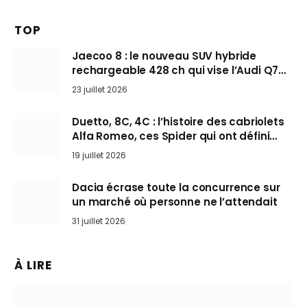
TOP
Jaecoo 8 : le nouveau SUV hybride
rechargeable 428 ch qui vise l’Audi Q7
arrive en Europe cet automne
23 juillet 2026
Duetto, 8C, 4C : l’histoire des cabriolets
Alfa Romeo, ces Spider qui ont défini
l’art de rouler cheveux au vent
19 juillet 2026
Dacia écrase toute la concurrence sur
un marché où personne ne l’attendait
31 juillet 2026
À LIRE