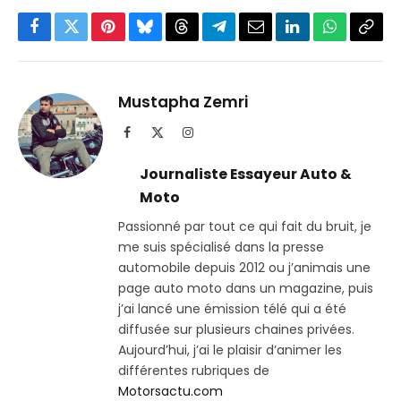
Facebook
Twitter
Pinterest
Bluesky
Threads
Partager
Email
LinkedIn
WhatsApp
Copi
sur
le
Telegram
lien
Mustapha Zemri
Facebook
X
Instagram
(Twitter)
Journaliste Essayeur Auto &
Moto
Passionné par tout ce qui fait du bruit, je
me suis spécialisé dans la presse
automobile depuis 2012 ou j’animais une
page auto moto dans un magazine, puis
j’ai lancé une émission télé qui a été
diffusée sur plusieurs chaines privées.
Aujourd’hui, j’ai le plaisir d’animer les
différentes rubriques de
Motorsactu.com