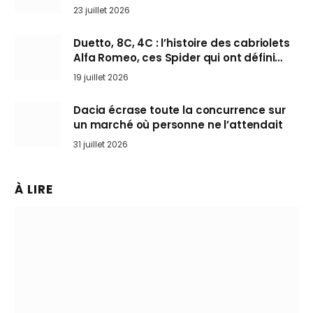
arrive en Europe cet automne
23 juillet 2026
Duetto, 8C, 4C : l’histoire des cabriolets
Alfa Romeo, ces Spider qui ont défini
l’art de rouler cheveux au vent
19 juillet 2026
Dacia écrase toute la concurrence sur
un marché où personne ne l’attendait
31 juillet 2026
À LIRE