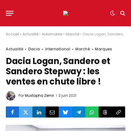
Accueil
»
Actualité
»
Automobile
»
Marché
»
Dacia Logan, Sandero et Sandero Stepway : les ventes en chute libre !
Actualité
Dacia
International
Marché
Marques
Dacia Logan, Sandero et
Sandero Stepway : les
ventes en chute libre !
Par
Mustapha Zemri
3 juin 2021