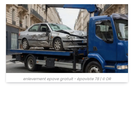
© DR
enlevement epave gratuit - épaviste 78
| © DR