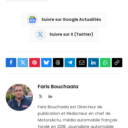
Suivre sur Google Actualités
Suivre sur X (Twitter)
Facebook
Twitter
Pinterest
Bluesky
Threads
Partager
Email
LinkedIn
WhatsApp
Copi
sur
le
Telegram
lien
Faris Bouchaala
X
LinkedIn
(Twitter)
Faris Bouchaala est Directeur de
publication et Rédacteur en chef de
MotorsActu, média automobile français
fondé en 2018. Journaliste automobile