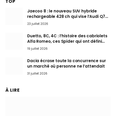
TOP
Jaecoo 8 : le nouveau SUV hybride
rechargeable 428 ch qui vise l’Audi Q7
arrive en Europe cet automne
23 juillet 2026
Duetto, 8C, 4C : l’histoire des cabriolets
Alfa Romeo, ces Spider qui ont défini
l’art de rouler cheveux au vent
19 juillet 2026
Dacia écrase toute la concurrence sur
un marché où personne ne l’attendait
31 juillet 2026
À LIRE