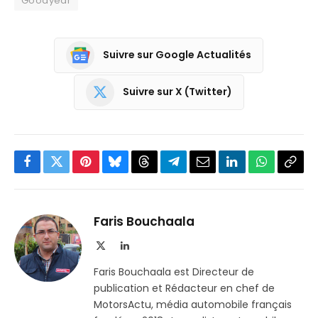
Goodyear
Suivre sur Google Actualités
Suivre sur X (Twitter)
Facebook
Twitter
Pinterest
Bluesky
Threads
Partager
Email
LinkedIn
WhatsApp
Copi
sur
le
Telegram
lien
Faris Bouchaala
X
LinkedIn
(Twitter)
Faris Bouchaala est Directeur de
publication et Rédacteur en chef de
MotorsActu, média automobile français