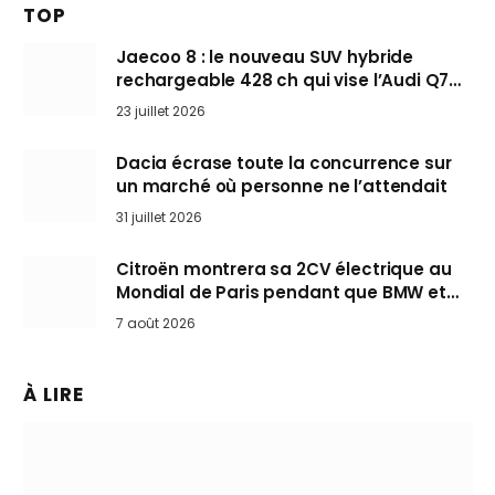
TOP
Jaecoo 8 : le nouveau SUV hybride
rechargeable 428 ch qui vise l’Audi Q7
arrive en Europe cet automne
23 juillet 2026
Dacia écrase toute la concurrence sur
un marché où personne ne l’attendait
31 juillet 2026
Citroën montrera sa 2CV électrique au
Mondial de Paris pendant que BMW et
Mini désertent le salon
7 août 2026
À LIRE