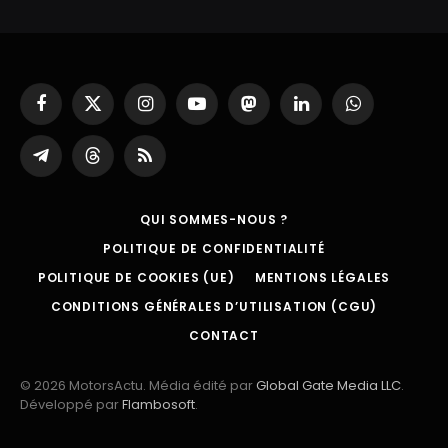
Facebook
X
Instagram
YouTube
Mastodon
LinkedIn
WhatsApp
(Twitter)
Partager
Threads
RSS
sur
Telegram
QUI SOMMES-NOUS ?
POLITIQUE DE CONFIDENTIALITÉ
POLITIQUE DE COOKIES (UE)
MENTIONS LÉGALES
CONDITIONS GÉNÉRALES D’UTILISATION (CGU)
CONTACT
© 2026 MotorsActu. Média édité par
Global Gate Media LLC
.
Développé par
Flambosoft
.