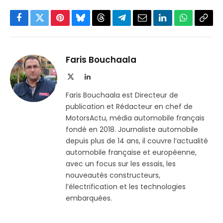
Facebook
Twitter
Pinterest
Bluesky
Threads
Partager
Email
LinkedIn
WhatsApp
Copi
sur
le
Telegram
lien
Faris Bouchaala
X
LinkedIn
(Twitter)
Faris Bouchaala est Directeur de
publication et Rédacteur en chef de
MotorsActu, média automobile français
fondé en 2018. Journaliste automobile
depuis plus de 14 ans, il couvre l’actualité
automobile française et européenne,
avec un focus sur les essais, les
nouveautés constructeurs,
l’électrification et les technologies
embarquées.