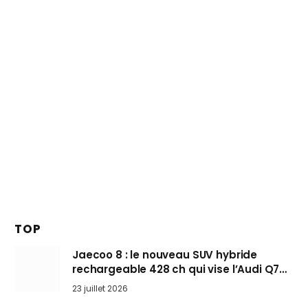
TOP
Jaecoo 8 : le nouveau SUV hybride
rechargeable 428 ch qui vise l’Audi Q7
arrive en Europe cet automne
23 juillet 2026