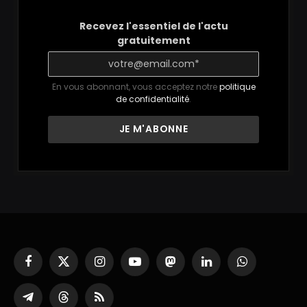
Recevez l'essentiel de l'actu
gratuitement
En vous abonnant, vous acceptez notre
politique
de confidentialité
.
Facebook
X
Instagram
YouTube
Mastodon
LinkedIn
WhatsApp
(Twitter)
Partager
Threads
RSS