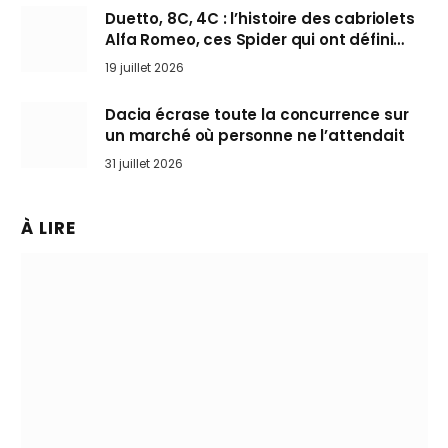
Duetto, 8C, 4C : l’histoire des cabriolets
Alfa Romeo, ces Spider qui ont défini
l’art de rouler cheveux au vent
19 juillet 2026
Dacia écrase toute la concurrence sur
un marché où personne ne l’attendait
31 juillet 2026
À LIRE