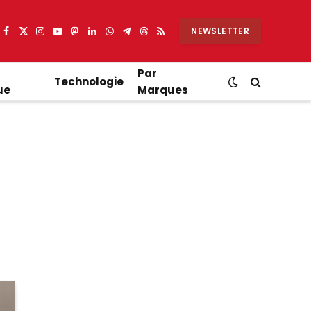
NEWSLETTER
Facebook
X
Instagram
YouTube
Mastodon
LinkedIn
WhatsApp
Partager
Threads
RSS
(Twitter)
sur
Telegram
Par
Technologie
ue
Marques