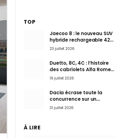
TOP
Jaecoo 8 : le nouveau SUV
hybride rechargeable 428
ch qui vise l’Audi Q7 arrive
23 juillet 2026
en Europe cet automne
Duetto, 8C, 4C : l’histoire
des cabriolets Alfa Romeo,
ces Spider qui ont défini
19 juillet 2026
l’art de rouler cheveux au
vent
Dacia écrase toute la
concurrence sur un
marché où personne ne
31 juillet 2026
l’attendait
À LIRE