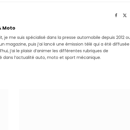
sur
le
Telegram
li
Facebo
X
(T
& Moto
it, je me suis spécialisé dans la presse automobile depuis 2012 o
 magazine, puis j’ai lancé une émission télé qui a été diffusée
hui, j’ai le plaisir d’animer les différentes rubriques de
sé dans l’actualité auto, moto et sport mécanique.