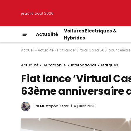
jeudi 6 août 2026
Voitures Electriques &
Actualité
Hybrides
Accueil
»
Actualité
»
Fiat lance ‘Virtual Casa 500’ pour célébr
Actualité
Automobile
International
Marques
Fiat lance ‘Virtual Ca
63ème anniversaire d
Par
Mustapha Zemri
4 juillet 2020