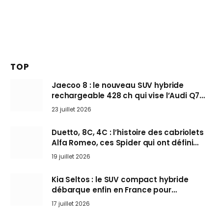
TOP
Jaecoo 8 : le nouveau SUV hybride
rechargeable 428 ch qui vise l’Audi Q7
arrive en Europe cet automne
23 juillet 2026
Duetto, 8C, 4C : l’histoire des cabriolets
Alfa Romeo, ces Spider qui ont défini
l’art de rouler cheveux au vent
19 juillet 2026
Kia Seltos : le SUV compact hybride
débarque enfin en France pour
bousculer les Nissan Qashqai et Toyota
17 juillet 2026
Yaris Cross