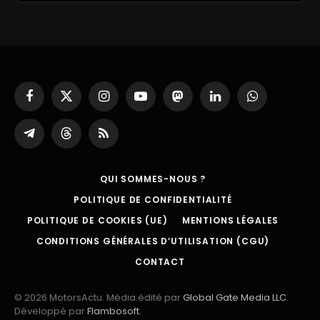
Facebook
X
Instagram
YouTube
Mastodon
LinkedIn
WhatsApp
(Twitter)
Partager
Threads
RSS
sur
Telegram
QUI SOMMES-NOUS ?
POLITIQUE DE CONFIDENTIALITÉ
POLITIQUE DE COOKIES (UE)
MENTIONS LÉGALES
CONDITIONS GÉNÉRALES D’UTILISATION (CGU)
CONTACT
© 2026 MotorsActu. Média édité par
Global Gate Media LLC
.
Développé par
Flambosoft
.