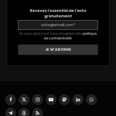
Recevez l'essentiel de l'actu
gratuitement
En vous abonnant, vous acceptez notre
politique
de confidentialité
.
Facebook
X
Instagram
YouTube
Mastodon
LinkedIn
WhatsApp
(Twitter)
Partager
Threads
RSS