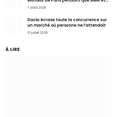
Mondial de Paris pendant que BMW et
Mini désertent le salon
7 août 2026
Dacia écrase toute la concurrence sur
un marché où personne ne l’attendait
31 juillet 2026
À LIRE