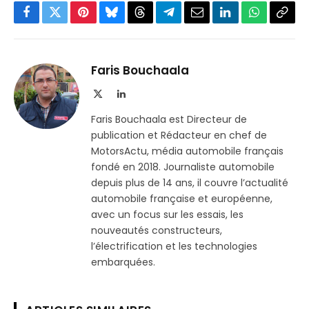
Facebook
Twitter
Pinterest
Bluesky
Threads
Partager
Email
LinkedIn
WhatsApp
Copi
sur
le
Telegram
lien
Faris Bouchaala
X
LinkedIn
(Twitter)
Faris Bouchaala est Directeur de
publication et Rédacteur en chef de
MotorsActu, média automobile français
fondé en 2018. Journaliste automobile
depuis plus de 14 ans, il couvre l’actualité
automobile française et européenne,
avec un focus sur les essais, les
nouveautés constructeurs,
l’électrification et les technologies
embarquées.