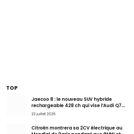
TOP
Jaecoo 8 : le nouveau SUV hybride
rechargeable 428 ch qui vise l’Audi Q7
arrive en Europe cet automne
23 juillet 2026
Citroën montrera sa 2CV électrique au