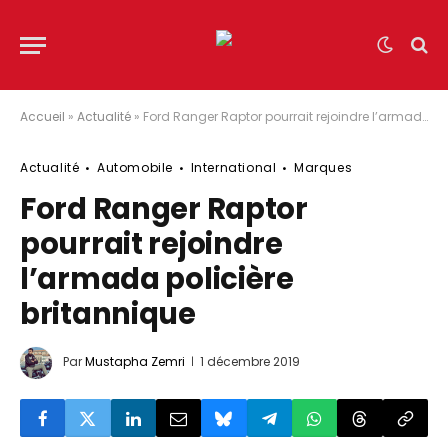
Accueil
»
Actualité
»
Ford Ranger Raptor pourrait rejoindre l’armada policière britannique
Actualité
Automobile
International
Marques
Ford Ranger Raptor
pourrait rejoindre
l’armada policière
britannique
Par
Mustapha Zemri
1 décembre 2019