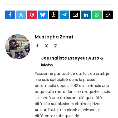
Facebook
Twitter
Pinterest
Bluesky
Threads
Partager
Email
LinkedIn
WhatsApp
Copi
sur
le
Telegram
lien
Mustapha Zemri
Facebook
X
Instagram
(Twitter)
Journaliste Essayeur Auto &
Moto
Passionné par tout ce qui fait du bruit, je
me suis spécialisé dans la presse
automobile depuis 2012 ou j’animais une
page auto moto dans un magazine, puis
j’ai lancé une émission télé qui a été
diffusée sur plusieurs chaines privées.
Aujourd’hui, j’ai le plaisir d’animer les
différentes rubriques de