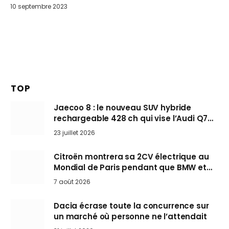
10 septembre 2023
TOP
Jaecoo 8 : le nouveau SUV hybride
rechargeable 428 ch qui vise l’Audi Q7
arrive en Europe cet automne
23 juillet 2026
Citroën montrera sa 2CV électrique au
Mondial de Paris pendant que BMW et
Mini désertent le salon
7 août 2026
Dacia écrase toute la concurrence sur
un marché où personne ne l’attendait