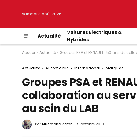
samedi 8 août 2026
Voitures Electriques &
Actualité
Hybrides
Accueil
»
Actualité
»
Groupes PSA et RENAULT : 50 ans de collab
Actualité
Automobile
International
Marques
Groupes PSA et RENAU
collaboration au servi
au sein du LAB
Par
Mustapha Zemri
9 octobre 2019