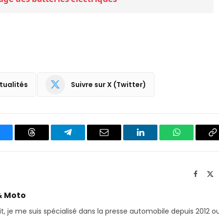
tualités
Suivre sur X (Twitter)
luesky
Threads
Partager
Email
LinkedIn
WhatsApp
C
sur
le
Telegram
li
Facebo
X
(T
& Moto
it, je me suis spécialisé dans la presse automobile depuis 2012 o