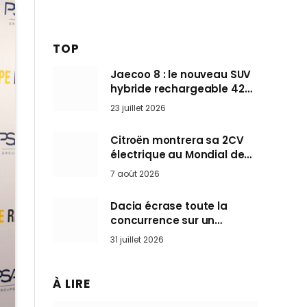
TOP
Jaecoo 8 : le nouveau SUV
hybride rechargeable 428
ch qui vise l’Audi Q7 arrive
23 juillet 2026
en Europe cet automne
Citroën montrera sa 2CV
électrique au Mondial de
Paris pendant que BMW et
7 août 2026
Mini désertent le salon
Dacia écrase toute la
concurrence sur un
marché où personne ne
31 juillet 2026
l’attendait
À LIRE