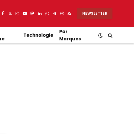
NEWSLETTER
Facebook
X
Instagram
YouTube
Mastodon
LinkedIn
WhatsApp
Partager
Threads
RSS
(Twitter)
sur
Telegram
Par
Technologie
ue
Marques