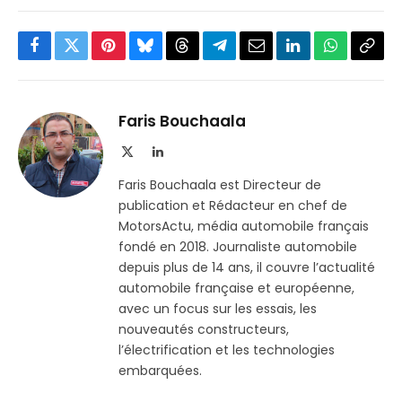
Facebook
Twitter
Pinterest
Bluesky
Threads
Partager
Email
LinkedIn
WhatsApp
Copi
sur
le
Telegram
lien
Faris Bouchaala
X
LinkedIn
(Twitter)
Faris Bouchaala est Directeur de
publication et Rédacteur en chef de
MotorsActu, média automobile français
fondé en 2018. Journaliste automobile
depuis plus de 14 ans, il couvre l’actualité
automobile française et européenne,
avec un focus sur les essais, les
nouveautés constructeurs,
l’électrification et les technologies
embarquées.