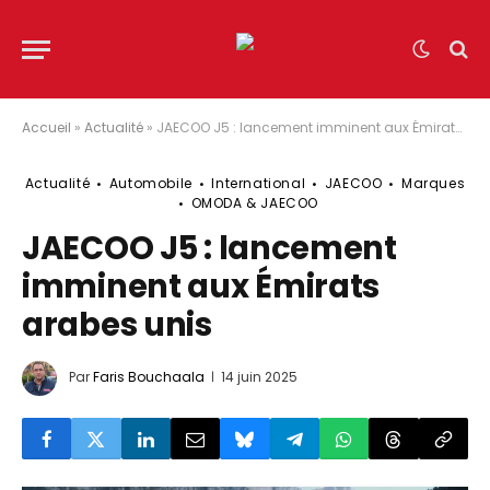
Accueil
»
Actualité
»
JAECOO J5 : lancement imminent aux Émirats arabes unis
Actualité
Automobile
International
JAECOO
Marques
OMODA & JAECOO
JAECOO J5 : lancement
imminent aux Émirats
arabes unis
Par
Faris Bouchaala
14 juin 2025