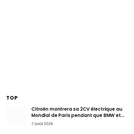
TOP
Citroën montrera sa 2CV électrique au
Mondial de Paris pendant que BMW et
Mini désertent le salon
7 août 2026