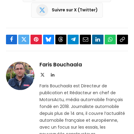
Suivre sur X (Twitter)
Facebook
Twitter
Pinterest
Bluesky
Threads
Partager
Email
LinkedIn
WhatsApp
Copi
sur
le
Telegram
lien
Faris Bouchaala
X
LinkedIn
(Twitter)
Faris Bouchaala est Directeur de
publication et Rédacteur en chef de
MotorsActu, média automobile français
fondé en 2018. Journaliste automobile
depuis plus de 14 ans, il couvre l’actualité
automobile française et européenne,
avec un focus sur les essais, les
nouveautés constructeurs,