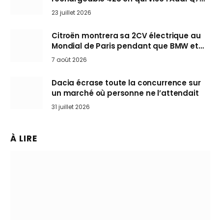
arrive en Europe cet automne
23 juillet 2026
Citroën montrera sa 2CV électrique au
Mondial de Paris pendant que BMW et
Mini désertent le salon
7 août 2026
Dacia écrase toute la concurrence sur
un marché où personne ne l’attendait
31 juillet 2026
À LIRE