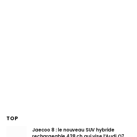
TOP
Jaecoo 8 : le nouveau SUV hybride
rechargeable 428 ch qui vise l’Audi Q7