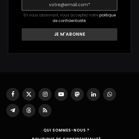
En vous abonnant, vous acceptez notre
politique
de confidentialité
.
Facebook
X
Instagram
YouTube
Mastodon
LinkedIn
WhatsApp
(Twitter)
Partager
Threads
RSS
sur
Telegram
QUI SOMMES-NOUS ?