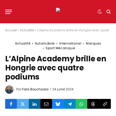
Accueil
»
Actualité
»
L’Alpine Academy brille en Hongrie avec quatre podiums
Actualité
Automobile
International
Marques
Sport Mécanique
L’Alpine Academy brille en
Hongrie avec quatre
podiums
Par
Faris Bouchaala
24 juillet 2024