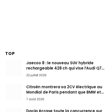
TOP
Jaecoo 8 : le nouveau SUV hybride
rechargeable 428 ch qui vise l’Audi Q7
arrive en Europe cet automne
23 juillet 2026
Citroën montrera sa 2CV électrique au
Mondial de Paris pendant que BMW et
Mini désertent le salon
7 août 2026
Dacia écrase toute la concurrence sur