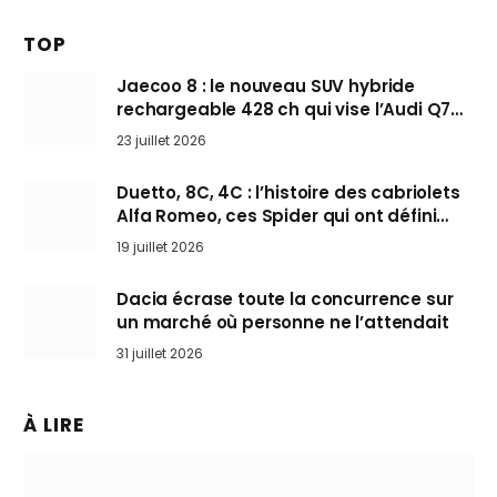
TOP
Jaecoo 8 : le nouveau SUV hybride
rechargeable 428 ch qui vise l’Audi Q7
arrive en Europe cet automne
23 juillet 2026
Duetto, 8C, 4C : l’histoire des cabriolets
Alfa Romeo, ces Spider qui ont défini
l’art de rouler cheveux au vent
19 juillet 2026
Dacia écrase toute la concurrence sur
un marché où personne ne l’attendait
31 juillet 2026
À LIRE