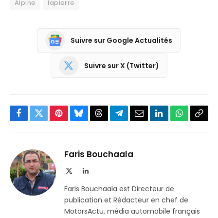
Alpine
lapierre
Suivre sur Google Actualités
Suivre sur X (Twitter)
Facebook
Twitter
Pinterest
Bluesky
Threads
Partager
Email
LinkedIn
WhatsApp
Copi
sur
le
Telegram
lien
Faris Bouchaala
X
LinkedIn
(Twitter)
Faris Bouchaala est Directeur de
publication et Rédacteur en chef de
MotorsActu, média automobile français