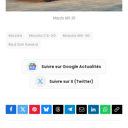
Mazda MX-30
Mazda
Mazda CX-30
Mazda MX-30
Red Dot Award
Suivre sur Google Actualités
Suivre sur X (Twitter)
Facebook
Twitter
Pinterest
Bluesky
Threads
Partager
Email
LinkedIn
WhatsApp
Copi
sur
le