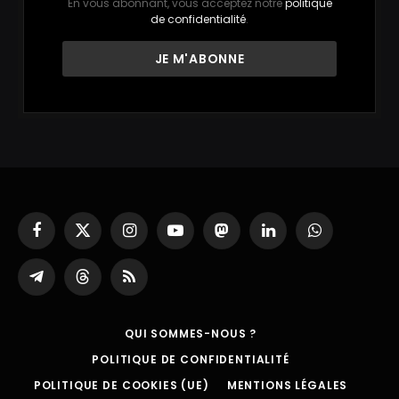
En vous abonnant, vous acceptez notre
politique
de confidentialité
.
Facebook
X
Instagram
YouTube
Mastodon
LinkedIn
WhatsApp
(Twitter)
Partager
Threads
RSS
sur
Telegram
QUI SOMMES-NOUS ?
POLITIQUE DE CONFIDENTIALITÉ
POLITIQUE DE COOKIES (UE)
MENTIONS LÉGALES