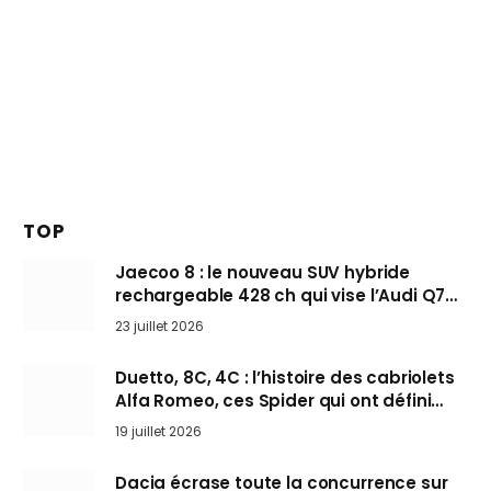
TOP
Jaecoo 8 : le nouveau SUV hybride
rechargeable 428 ch qui vise l’Audi Q7
arrive en Europe cet automne
23 juillet 2026
Duetto, 8C, 4C : l’histoire des cabriolets
Alfa Romeo, ces Spider qui ont défini
l’art de rouler cheveux au vent
19 juillet 2026
Dacia écrase toute la concurrence sur