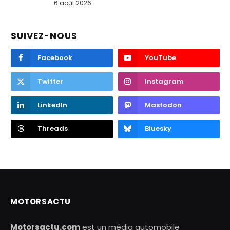
6 août 2026
SUIVEZ-NOUS
Facebook
YouTube
Twitter
Instagram
LinkedIn
Mastodon
Threads
Bluesky
MOTORSACTU
Motorsactu.com
est un média automobile