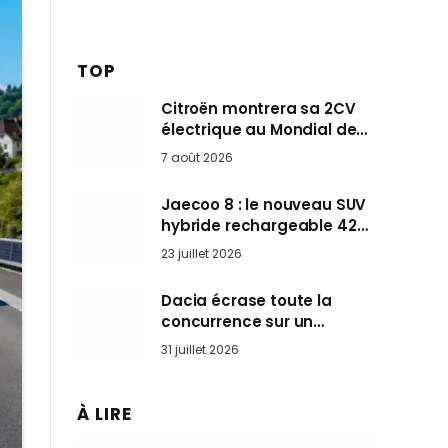
TOP
Citroën montrera sa 2CV
électrique au Mondial de
Paris pendant que BMW et
7 août 2026
Mini désertent le salon
Jaecoo 8 : le nouveau SUV
hybride rechargeable 428
ch qui vise l’Audi Q7 arrive
23 juillet 2026
en Europe cet automne
Dacia écrase toute la
concurrence sur un
marché où personne ne
31 juillet 2026
l’attendait
À LIRE