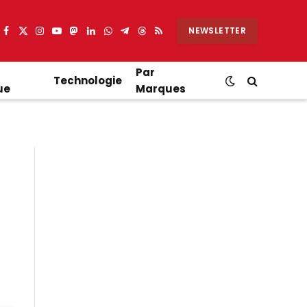
NEWSLETTER
Facebook
X
Instagram
YouTube
Mastodon
LinkedIn
WhatsApp
Partager
Threads
RSS
(Twitter)
sur
Telegram
Par
Technologie
ue
Marques