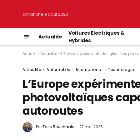
dimanche 9 août 2026
Voitures Electriques &
Actualité
Hybrides
Accueil
»
Actualité
»
L’Europe expérimente des glissières phot
Actualité
Automobile
International
Technologie
L’Europe expérimente
photovoltaïques capa
autoroutes
Par
Faris Bouchaala
27 mai 2026