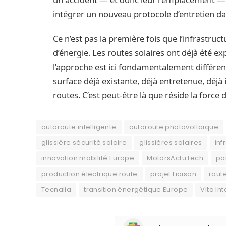
intégrer un nouveau protocole d’entretien da
Ce n’est pas la première fois que l’infrastr
d’énergie. Les routes solaires ont déjà été 
l’approche est ici fondamentalement différen
surface déjà existante, déjà entretenue, déjà 
routes. C’est peut-être là que réside la force d
autoroute intelligente
autoroute photovoltaïque
glissière sécurité solaire
glissières solaires
inf
innovation mobilité Europe
MotorsActu tech
pa
production électrique route
projet Liaison
rout
Tecnalia
transition énergétique Europe
Vita In