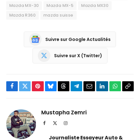
Mazda MX-30
Mazda MX-5
Mazda MX30
Mazda R360
mazda suisse
Suivre sur Google Actualités
Suivre sur X (Twitter)
Facebook
Twitter
Pinterest
Bluesky
Threads
Partager
Email
LinkedIn
WhatsApp
Copi
sur
le
Telegram
lien
Mustapha Zemri
Facebook
X
Instagram
(Twitter)
Journaliste Essayeur Auto &