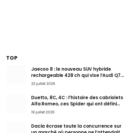
TOP
Jaecoo 8 : le nouveau SUV hybride
rechargeable 428 ch qui vise l’Audi Q7
arrive en Europe cet automne
23 juillet 2026
Duetto, 8C, 4C : l’histoire des cabriolets
Alfa Romeo, ces Spider qui ont défini
l’art de rouler cheveux au vent
19 juillet 2026
Dacia écrase toute la concurrence sur
un marché où personne ne l’attendait