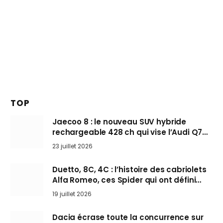
TOP
Jaecoo 8 : le nouveau SUV hybride
rechargeable 428 ch qui vise l’Audi Q7
arrive en Europe cet automne
23 juillet 2026
Duetto, 8C, 4C : l’histoire des cabriolets
Alfa Romeo, ces Spider qui ont défini
l’art de rouler cheveux au vent
19 juillet 2026
Dacia écrase toute la concurrence sur