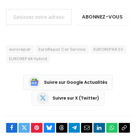
Saisissez votre adresse e-mail…
ABONNEZ-VOUS
eurorepar
EuroRepar Car Service
EUROREPAR EV
EUROREPAR hybrid
Suivre sur Google Actualités
Suivre sur X (Twitter)
Facebook
Twitter
Pinterest
Bluesky
Threads
Partager
Email
LinkedIn
WhatsApp
Copi