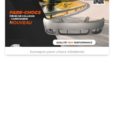
Eurorepar pare-chocs ©Stellantis